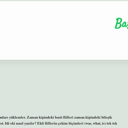
Ba
 onları yüklemler. Zaman kipindeki basit fiilleri zaman kipindeki bileşik
ist. Idi eki nasıl yazılır? Ekli fiillerin çekim biçimleri (was, what, is) tek tek