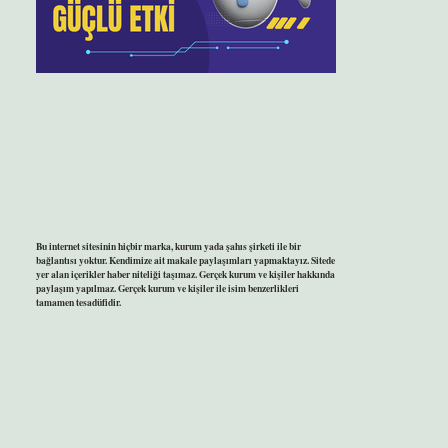
Bu internet sitesinin hiçbir marka, kurum yada şahıs şirketi ile bir
bağlantısı yoktur. Kendimize ait makale paylaşımları yapmaktayız. Sitede
yer alan içerikler haber niteliği taşımaz. Gerçek kurum ve kişiler hakkında
paylaşım yapılmaz. Gerçek kurum ve kişiler ile isim benzerlikleri
tamamen tesadüfidir.