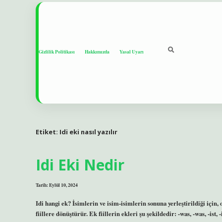
Gizlilik Politikası
Hakkımızda
Yasal Uyarı
Etiket:
Idi eki nasıl yazılır
Idi Eki Nedir
Tarih: Eylül 10, 2024
Idi hangi ek? İsimlerin ve isim-isimlerin sonuna yerleştirildiği için,
fiillere dönüştürür. Ek fiillerin ekleri şu şekildedir: -was, -was, -ist, -