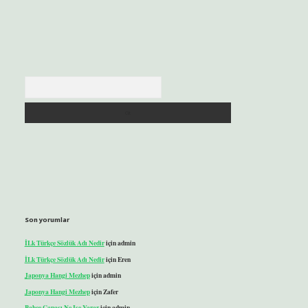
Arama
Son yorumlar
İLk Türkçe Sözlük Adı Nedir
için
admin
İLk Türkçe Sözlük Adı Nedir
için
Eren
Japonya Hangi Mezhep
için
admin
Japonya Hangi Mezhep
için
Zafer
Bahçe Çapası Ne Işe Yarar
için
admin