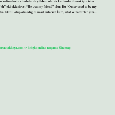
, bu kelimelerin cümlelerde yüklem olarak kullanılabilmesi için isim
“dı” eki eklenirse, “He was my friend” olur. Bu “Ömer used to be my
. Ek fiil olup olmadığını nasıl anlarız? İsim, sıfat ve zamirler gibi…
/insaatakkaya.com.tr
knight online
nttgame
Sitemap