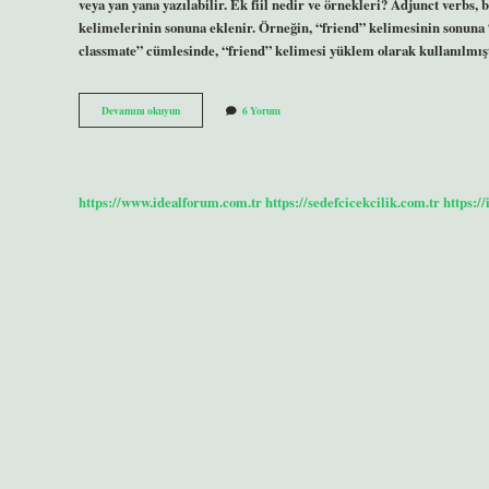
veya yan yana yazılabilir. Ek fiil nedir ve örnekleri? Adjunct verbs
kelimelerinin sonuna eklenir. Örneğin, “friend” kelimesinin sonuna 
classmate” cümlesinde, “friend” kelimesi yüklem olarak kullanılmıştır
Idi
Devamını okuyun
6 Yorum
Eki
Nedir
https://www.idealforum.com.tr
https://sedefcicekcilik.com.tr
https:/