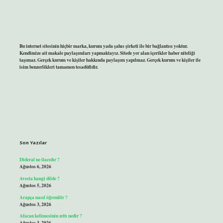
Bu internet sitesinin hiçbir marka, kurum yada şahıs şirketi ile bir bağlantısı yoktur.
Kendimize ait makale paylaşımları yapmaktayız. Sitede yer alan içerikler haber niteliği
taşımaz. Gerçek kurum ve kişiler hakkında paylaşım yapılmaz. Gerçek kurum ve kişiler ile
isim benzerlikleri tamamen tesadüfidir.
Son Yazılar
Dideral ne ilacıdır ?
Ağustos 6, 2026
Avesta hangi dilde ?
Ağustos 5, 2026
Arapça nasıl öğrenilir ?
Ağustos 3, 2026
Afacan kelimesinin zıttı nedir ?
Ağustos 3, 2026