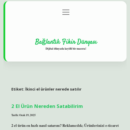
menüyü
Gizlilik Politikası
aç
Hakkımızda
Yasal Uyarı
Bağlantılı Fikir Dünyası
Dijital dünyada keyifli bir macera!
Etiket:
İkinci el ürünler nerede satılır
2 El Ürün Nereden Satabilirim
Tarih: Ocak 19, 2025
2 el ürün en hızlı nasıl satarım? Reklamcılık; Ürünlerinizi e-ticaret