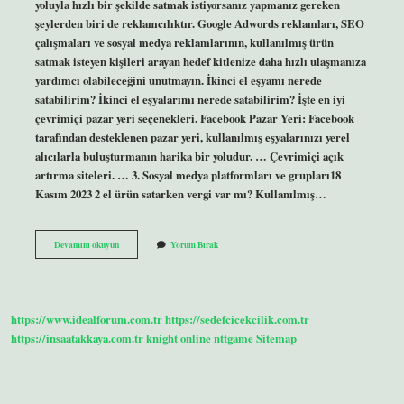
yoluyla hızlı bir şekilde satmak istiyorsanız yapmanız gereken
şeylerden biri de reklamcılıktır. Google Adwords reklamları, SEO
çalışmaları ve sosyal medya reklamlarının, kullanılmış ürün
satmak isteyen kişileri arayan hedef kitlenize daha hızlı ulaşmanıza
yardımcı olabileceğini unutmayın. İkinci el eşyamı nerede
satabilirim? İkinci el eşyalarımı nerede satabilirim? İşte en iyi
çevrimiçi pazar yeri seçenekleri. Facebook Pazar Yeri: Facebook
tarafından desteklenen pazar yeri, kullanılmış eşyalarınızı yerel
alıcılarla buluşturmanın harika bir yoludur. … Çevrimiçi açık
artırma siteleri. … 3. Sosyal medya platformları ve grupları18
Kasım 2023 2 el ürün satarken vergi var mı? Kullanılmış…
2
Devamını okuyun
Yorum Bırak
El
Ürün
Nereden
Satabilirim
https://www.idealforum.com.tr
https://sedefcicekcilik.com.tr
https://insaatakkaya.com.tr
knight online
nttgame
Sitemap