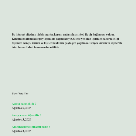
Bu internet sitesinin hiçbir marka, kurum yada şahıs şirketi ile bir bağlantısı yoktur.
Kendimize ait makale paylaşımları yapmaktayız. Sitede yer alan içerikler haber niteliği
taşımaz. Gerçek kurum ve kişiler hakkında paylaşım yapılmaz. Gerçek kurum ve kişiler ile
isim benzerlikleri tamamen tesadüfidir.
Son Yazılar
Avesta hangi dilde ?
Ağustos 5, 2026
Arapça nasıl öğrenilir ?
Ağustos 3, 2026
Afacan kelimesinin zıttı nedir ?
Ağustos 3, 2026