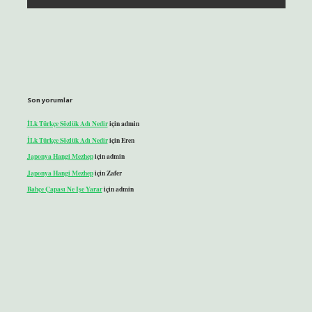
Son yorumlar
İLk Türkçe Sözlük Adı Nedir
için
admin
İLk Türkçe Sözlük Adı Nedir
için
Eren
Japonya Hangi Mezhep
için
admin
Japonya Hangi Mezhep
için
Zafer
Bahçe Çapası Ne Işe Yarar
için
admin