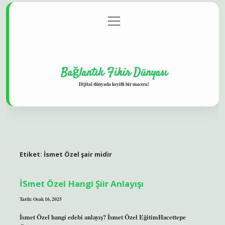
menüyü
Gizlilik Politikası
aç
Hakkımızda
Yasal Uyarı
Bağlantılı Fikir Dünyası
Dijital dünyada keyifli bir macera!
Etiket:
İsmet Özel şair midir
İSmet Özel Hangi Şiir Anlayışı
Tarih: Ocak 16, 2025
İsmet Özel hangi edebi anlayış? İsmet Özel EğitimHacettepe