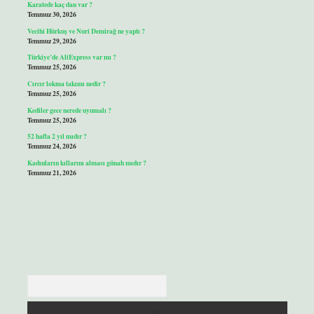
Karatede kaç dan var ?
Temmuz 30, 2026
Vecihi Hürkuş ve Nuri Demirağ ne yaptı ?
Temmuz 29, 2026
Türkiye’de AliExpress var mı ?
Temmuz 25, 2026
Cırcır lokma takımı nedir ?
Temmuz 25, 2026
Kediler gece nerede uyumalı ?
Temmuz 25, 2026
52 hafta 2 yıl mıdır ?
Temmuz 24, 2026
Kadınların kıllarını alması günah mıdır ?
Temmuz 21, 2026
Arama