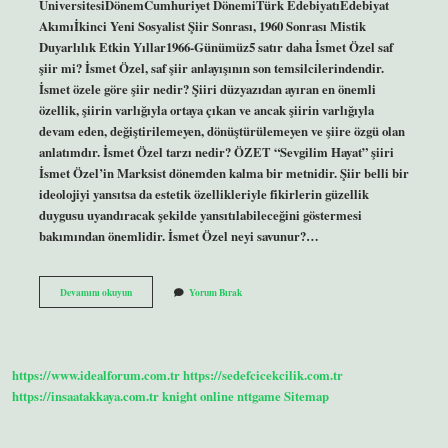
ÜniversitesiDönemCumhuriyet DönemiTürk EdebiyatıEdebiyat
Akımıİkinci Yeni Sosyalist Şiir Sonrası, 1960 Sonrası Mistik
Duyarlılık Etkin Yıllar1966-Günümüz5 satır daha İsmet Özel saf
şiir mi? İsmet Özel, saf şiir anlayışının son temsilcilerindendir.
İsmet özele göre şiir nedir? Şiiri düzyazıdan ayıran en önemli
özellik, şiirin varlığıyla ortaya çıkan ve ancak şiirin varlığıyla
devam eden, değiştirilemeyen, dönüştürülemeyen ve şiire özgü olan
anlatımdır. İsmet Özel tarzı nedir? ÖZET “Sevgilim Hayat” şiiri
İsmet Özel’in Marksist dönemden kalma bir metnidir. Şiir belli bir
ideolojiyi yansıtsa da estetik özellikleriyle fikirlerin güzellik
duygusu uyandıracak şekilde yansıtılabileceğini göstermesi
bakımından önemlidir. İsmet Özel neyi savunur?…
İSmet
Devamını okuyun
Yorum Bırak
Özel
Hangi
Şiir
Anlayışı
https://www.idealforum.com.tr
https://sedefcicekcilik.com.tr
https://insaatakkaya.com.tr
knight online
nttgame
Sitemap