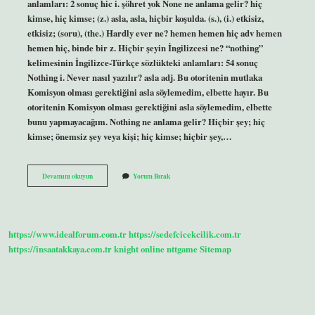
anlamları: 2 sonuç hic i. şöhret yok None ne anlama gelir? hiç
kimse, hiç kimse; (z.) asla, asla, hiçbir koşulda. (s.), (i.) etkisiz,
etkisiz; (soru), (the.) Hardly ever ne? hemen hemen hiç adv hemen
hemen hiç, binde bir z. Hiçbir şeyin İngilizcesi ne? “nothing”
kelimesinin İngilizce-Türkçe sözlükteki anlamları: 54 sonuç
Nothing i. Never nasıl yazılır? asla adj. Bu otoritenin mutlaka
Komisyon olması gerektiğini asla söylemedim, elbette hayır. Bu
otoritenin Komisyon olması gerektiğini asla söylemedim, elbette
bunu yapmayacağım. Nothing ne anlama gelir? Hiçbir şey; hiç
kimse; önemsiz şey veya kişi; hiç kimse; hiçbir şey,…
Hiç
Devamını okuyun
Yorum Bırak
Ingilizce
Ne
Demek
https://www.idealforum.com.tr
https://sedefcicekcilik.com.tr
https://insaatakkaya.com.tr
knight online
nttgame
Sitemap