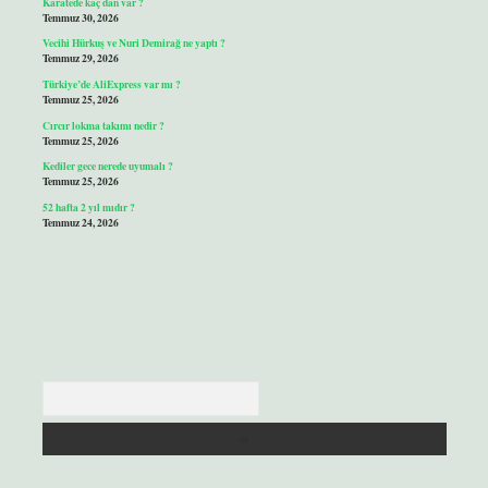
Karatede kaç dan var ?
Temmuz 30, 2026
Vecihi Hürkuş ve Nuri Demirağ ne yaptı ?
Temmuz 29, 2026
Türkiye’de AliExpress var mı ?
Temmuz 25, 2026
Cırcır lokma takımı nedir ?
Temmuz 25, 2026
Kediler gece nerede uyumalı ?
Temmuz 25, 2026
52 hafta 2 yıl mıdır ?
Temmuz 24, 2026
Arama