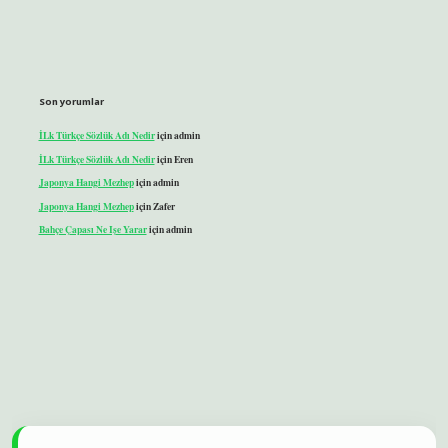
Son yorumlar
İLk Türkçe Sözlük Adı Nedir
için
admin
İLk Türkçe Sözlük Adı Nedir
için
Eren
Japonya Hangi Mezhep
için
admin
Japonya Hangi Mezhep
için
Zafer
Bahçe Çapası Ne Işe Yarar
için
admin
ni giriş
ilbet