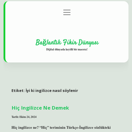
menüyü
Gizlilik Politikası
aç
Hakkımızda
Yasal Uyarı
Bağlantılı Fikir Dünyası
Dijital dünyada keyifli bir macera!
Etiket:
İyi ki ingilizce nasıl söylenir
Hiç Ingilizce Ne Demek
Tarih: Ekim 24, 2024
Hiç ingilizce ne? “Hiç” teriminin Türkçe-İngilizce sözlükteki