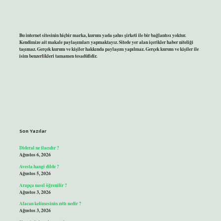
Bu internet sitesinin hiçbir marka, kurum yada şahıs şirketi ile bir bağlantısı yoktur.
Kendimize ait makale paylaşımları yapmaktayız. Sitede yer alan içerikler haber niteliği
taşımaz. Gerçek kurum ve kişiler hakkında paylaşım yapılmaz. Gerçek kurum ve kişiler ile
isim benzerlikleri tamamen tesadüfidir.
Son Yazılar
Dideral ne ilacıdır ?
Ağustos 6, 2026
Avesta hangi dilde ?
Ağustos 5, 2026
Arapça nasıl öğrenilir ?
Ağustos 3, 2026
Afacan kelimesinin zıttı nedir ?
Ağustos 3, 2026