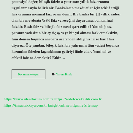
potansiyel değer, bileşik faizin o yatırımın yıllık faiz oranına
uygulanmasıyla belirlenir. Bankaların mevduatlar için teklif ettiği
faiz oranına nominal faiz oranı denir. Bir banka bir (1) yıllık vadesi
olan bir mevduata %8,0 faiz vereceğini duyurursa, bu nominal
faizdir. Basit faiz ve bileşik faiz nasıl ayırt edilir? Yatırdığınız
paranın vadesinin bir ay, üç ay veya bir yıl olması fark etmeksizin,
tüm dönem boyunca anapara üzerinden aldığınız faize basit faiz
diyoruz. Öte yandan, bileşik faiz, bir yatırımın tüm vadesi boyunca
kazanılan faizden kaynaklanan getiriyi ifade eder. Nominal ve
efektif faiz ne demektir? Etkin…
Nominal
Devamını okuyun
Yorum Bırak
Faiz
Basit
Faiz
Midir
https://www.idealforum.com.tr
https://sedefcicekcilik.com.tr
https://insaatakkaya.com.tr
knight online
nttgame
Sitemap