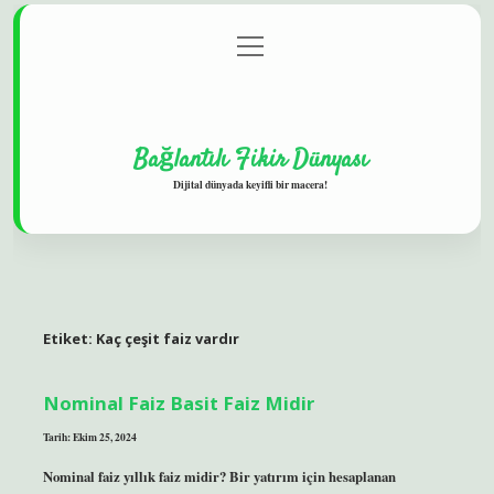
menüyü
Gizlilik Politikası
aç
Hakkımızda
Yasal Uyarı
Bağlantılı Fikir Dünyası
Dijital dünyada keyifli bir macera!
Etiket:
Kaç çeşit faiz vardır
Nominal Faiz Basit Faiz Midir
Tarih: Ekim 25, 2024
Nominal faiz yıllık faiz midir? Bir yatırım için hesaplanan