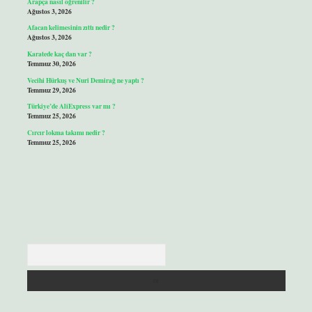
Arapça nasıl öğrenilir ?
Ağustos 3, 2026
Afacan kelimesinin zıttı nedir ?
Ağustos 3, 2026
Karatede kaç dan var ?
Temmuz 30, 2026
Vecihi Hürkuş ve Nuri Demirağ ne yaptı ?
Temmuz 29, 2026
Türkiye’de AliExpress var mı ?
Temmuz 25, 2026
Cırcır lokma takımı nedir ?
Temmuz 25, 2026
Arama