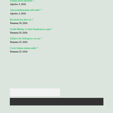
Arapça nasıl öğrenilir ?
Ağustos 3, 2026
Afacan kelimesinin zıttı nedir ?
Ağustos 3, 2026
Karatede kaç dan var ?
Temmuz 30, 2026
Vecihi Hürkuş ve Nuri Demirağ ne yaptı ?
Temmuz 29, 2026
Türkiye’de AliExpress var mı ?
Temmuz 25, 2026
Cırcır lokma takımı nedir ?
Temmuz 25, 2026
Arama