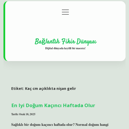
menüyü
Gizlilik Politikası
aç
Hakkımızda
Yasal Uyarı
Bağlantılı Fikir Dünyası
Dijital dünyada keyifli bir macera!
Etiket:
Kaç cm açıklıkta nişan gelir
En Iyi Doğum Kaçıncı Haftada Olur
Tarih: Ocak 18, 2025
Sağlıklı bir doğum kaçıncı haftada olur? Normal doğum hangi