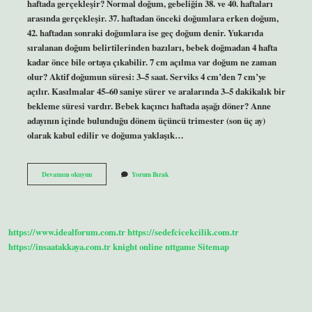
haftada gerçekleşir? Normal doğum, gebeliğin 38. ve 40. haftaları
arasında gerçekleşir. 37. haftadan önceki doğumlara erken doğum,
42. haftadan sonraki doğumlara ise geç doğum denir. Yukarıda
sıralanan doğum belirtilerinden bazıları, bebek doğmadan 4 hafta
kadar önce bile ortaya çıkabilir. 7 cm açılma var doğum ne zaman
olur? Aktif doğumun süresi: 3–5 saat. Serviks 4 cm’den 7 cm’ye
açılır. Kasılmalar 45–60 saniye sürer ve aralarında 3–5 dakikalık bir
bekleme süresi vardır. Bebek kaçıncı haftada aşağı döner? Anne
adayının içinde bulunduğu dönem üçüncü trimester (son üç ay)
olarak kabul edilir ve doğuma yaklaşık…
En
Devamını okuyun
Yorum Bırak
Iyi
Doğum
Kaçıncı
Haftada
Olur
https://www.idealforum.com.tr
https://sedefcicekcilik.com.tr
https://insaatakkaya.com.tr
knight online
nttgame
Sitemap