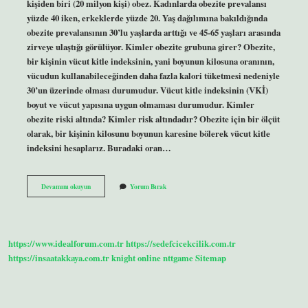
kişiden biri (20 milyon kişi) obez. Kadınlarda obezite prevalansı
yüzde 40 iken, erkeklerde yüzde 20. Yaş dağılımına bakıldığında
obezite prevalansının 30’lu yaşlarda arttığı ve 45-65 yaşları arasında
zirveye ulaştığı görülüyor. Kimler obezite grubuna girer? Obezite,
bir kişinin vücut kitle indeksinin, yani boyunun kilosuna oranının,
vücudun kullanabileceğinden daha fazla kalori tüketmesi nedeniyle
30’un üzerinde olması durumudur. Vücut kitle indeksinin (VKİ)
boyut ve vücut yapısına uygun olmaması durumudur. Kimler
obezite riski altında? Kimler risk altındadır? Obezite için bir ölçüt
olarak, bir kişinin kilosunu boyunun karesine bölerek vücut kitle
indeksini hesaplarız. Buradaki oran…
Obezite
Devamını okuyun
Yorum Bırak
Kimlerde
Daha
Sık
Görülür
https://www.idealforum.com.tr
https://sedefcicekcilik.com.tr
https://insaatakkaya.com.tr
knight online
nttgame
Sitemap