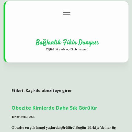
menüyü
Gizlilik Politikası
aç
Hakkımızda
Yasal Uyarı
Bağlantılı Fikir Dünyası
Dijital dünyada keyifli bir macera!
Etiket:
Kaç kilo obeziteye girer
Obezite Kimlerde Daha Sık Görülür
Tarih: Ocak 3, 2025
Obezite en çok hangi yaşlarda görülür? Bugün Türkiye’de her üç