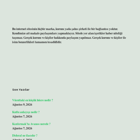
Bu internet sitesinin hiçbir marka, kurum yada şahıs şirketi ile bir bağlantısı yoktur.
Kendimize ait makale paylaşımları yapmaktayız. Sitede yer alan içerikler haber niteliği
taşımaz. Gerçek kurum ve kişiler hakkında paylaşım yapılmaz. Gerçek kurum ve kişiler ile
isim benzerlikleri tamamen tesadüfidir.
Son Yazılar
Vücuttaki en küçük hücre nedir ?
Ağustos 9, 2026
Kutlu anlayışı nedir ?
Ağustos 7, 2026
Kızılırmak’ta Avanos nerede ?
Ağustos 7, 2026
Dideral ne ilacıdır ?
Ağustos 6, 2026