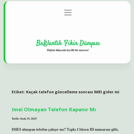
menüyü
Gizlilik Politikası
aç
Hakkımızda
Yasal Uyarı
Bağlantılı Fikir Dünyası
Dijital dünyada keyifli bir macera!
Etiket:
Kaçak telefon güncelleme sonrası IMEI gider mi
Imei Olmayan Telefon Kapanır Mı
Tarih: Ocak 19, 2025
IMEI olmayan telefon çalışır mı? Tıpkı Citizen ID numarası gibi,