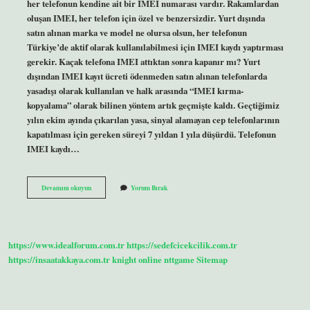
her telefonun kendine ait bir IMEI numarası vardır. Rakamlardan
oluşan IMEI, her telefon için özel ve benzersizdir. Yurt dışında
satın alınan marka ve model ne olursa olsun, her telefonun
Türkiye’de aktif olarak kullanılabilmesi için IMEI kaydı yaptırması
gerekir. Kaçak telefona IMEI attıktan sonra kapanır mı? Yurt
dışından IMEI kayıt ücreti ödenmeden satın alınan telefonlarda
yasadışı olarak kullanılan ve halk arasında “IMEI kırma-
kopyalama” olarak bilinen yöntem artık geçmişte kaldı. Geçtiğimiz
yılın ekim ayında çıkarılan yasa, sinyal alamayan cep telefonlarının
kapatılması için gereken süreyi 7 yıldan 1 yıla düşürdü. Telefonun
IMEI kaydı…
Imei
Devamını okuyun
Yorum Bırak
Olmayan
Telefon
Kapanır
Mı
https://www.idealforum.com.tr
https://sedefcicekcilik.com.tr
https://insaatakkaya.com.tr
knight online
nttgame
Sitemap