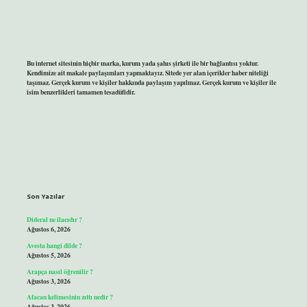
Bu internet sitesinin hiçbir marka, kurum yada şahıs şirketi ile bir bağlantısı yoktur.
Kendimize ait makale paylaşımları yapmaktayız. Sitede yer alan içerikler haber niteliği
taşımaz. Gerçek kurum ve kişiler hakkında paylaşım yapılmaz. Gerçek kurum ve kişiler ile
isim benzerlikleri tamamen tesadüfidir.
Son Yazılar
Dideral ne ilacıdır ?
Ağustos 6, 2026
Avesta hangi dilde ?
Ağustos 5, 2026
Arapça nasıl öğrenilir ?
Ağustos 3, 2026
Afacan kelimesinin zıttı nedir ?
Ağustos 3, 2026