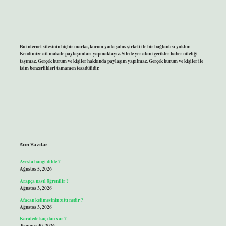
Bu internet sitesinin hiçbir marka, kurum yada şahıs şirketi ile bir bağlantısı yoktur.
Kendimize ait makale paylaşımları yapmaktayız. Sitede yer alan içerikler haber niteliği
taşımaz. Gerçek kurum ve kişiler hakkında paylaşım yapılmaz. Gerçek kurum ve kişiler ile
isim benzerlikleri tamamen tesadüfidir.
Son Yazılar
Avesta hangi dilde ?
Ağustos 5, 2026
Arapça nasıl öğrenilir ?
Ağustos 3, 2026
Afacan kelimesinin zıttı nedir ?
Ağustos 3, 2026
Karatede kaç dan var ?
Temmuz 30, 2026