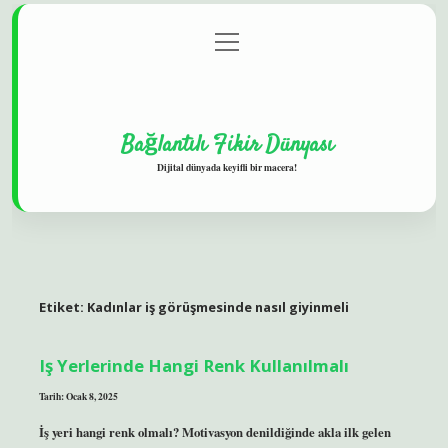
menüyü
Gizlilik Politikası
aç
Hakkımızda
Yasal Uyarı
Bağlantılı Fikir Dünyası
Dijital dünyada keyifli bir macera!
Etiket:
Kadınlar iş görüşmesinde nasıl giyinmeli
Iş Yerlerinde Hangi Renk Kullanılmalı
Tarih: Ocak 8, 2025
İş yeri hangi renk olmalı? Motivasyon denildiğinde akla ilk gelen