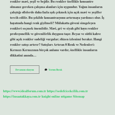
renkler mavi, yeşil ve bejdir. Bu renkler özellikle konsantre
olmanız gereken çalışma alanları için uygundur. Yoğun insanların
çalıştığı ofislerde daha fazla ışık çekmek için açık mavi ve yeşiller
tercih edilir. Bu şekilde konsantrasyonu artırmaya yardımcı olur. İş
hayatında hangi renk giyilmeli? Mülakatta güveni simgeleyen
renkleri seçmek önemlidir. Mavi, gri ve siyah gibi koyu renkler
profesyonellik ve güvenilirlik duygusu taşır. Beyaz ve sütlü kahve
gibi açık renkler sadeliği vurgular; düzen izlenimi bırakır. Hangi
renkler satışı artırır? Satışları Artıran 8 Renk ve Nedenleri:
Kırmızı Kırmızının birçok anlamı vardır, özellikle insanların
dikkatini anında…
Iş
Devamını okuyun
Yorum Bırak
Yerlerinde
Hangi
Renk
Kullanılmalı
https://www.idealforum.com.tr
https://sedefcicekcilik.com.tr
https://insaatakkaya.com.tr
knight online
nttgame
Sitemap