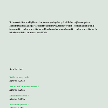
Bu internet sitesinin hiçbir marka, kurum yada şahıs şirketi ile bir bağlantısı yoktur.
Kendimize ait makale paylaşımları yapmaktayız. Sitede yer alan içerikler haber niteliği
taşımaz. Gerçek kurum ve kişiler hakkında paylaşım yapılmaz. Gerçek kurum ve kişiler ile
isim benzerlikleri tamamen tesadüfidir.
Son Yazılar
Kutlu anlayışı nedir ?
Ağustos 7, 2026
Kızılırmak’ta Avanos nerede ?
Ağustos 7, 2026
Dideral ne ilacıdır ?
Ağustos 6, 2026
Avesta hangi dilde ?
Ağustos 5, 2026