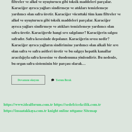
filtreler ve alkol ve uyuşturucu gibi toksik maddeleri parçalar.
Karaciğer ayrıca yağları sindirmeye ve atıkları temizlemeye
yardımcı olan safra üretir. Karaciğer vücuttaki tüm kanı filtreler ve
alkol ve uyuşturucu gibi toksik maddeleri parçalar. Karaciğer
ayrıca yağları sindirmeye ve atıkları temizlemeye yardımcı olan
safra üretir. Karaciğerde hangi sıvı salgılanır? Karaciğerin salgısı
safradır. Safra kesesinde depolanır. Karaciğerin sıvısı nedir?
Karaciğer ayrıca yağların sindirimine yardımcı olan alkali bir sıvı
olan safra ve safra asitleri üretir ve bu salgıyı hepatik kanallar
aracılığıyla safra kesesine ve duodenuma yönlendirir. Bu nedenle,
bu organ safra sisteminin bir parçası olarak…
Karaciğer
Devamını okuyun
Yorum Bırak
Hangi
Sıvı
Yapar
https://www.idealforum.com.tr
https://sedefcicekcilik.com.tr
https://insaatakkaya.com.tr
knight online
nttgame
Sitemap