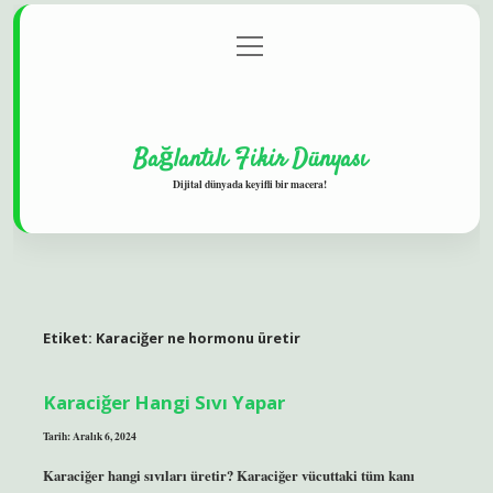
menüyü
Gizlilik Politikası
aç
Hakkımızda
Yasal Uyarı
Bağlantılı Fikir Dünyası
Dijital dünyada keyifli bir macera!
Etiket:
Karaciğer ne hormonu üretir
Karaciğer Hangi Sıvı Yapar
Tarih: Aralık 6, 2024
Karaciğer hangi sıvıları üretir? Karaciğer vücuttaki tüm kanı