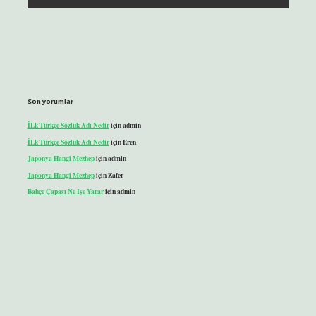
Son yorumlar
İLk Türkçe Sözlük Adı Nedir
için
admin
İLk Türkçe Sözlük Adı Nedir
için
Eren
Japonya Hangi Mezhep
için
admin
Japonya Hangi Mezhep
için
Zafer
Bahçe Çapası Ne Işe Yarar
için
admin