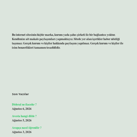
Bu internet sitesinin hiçbir marka, kurum yada şahıs şirketi ile bir bağlantısı yoktur.
Kendimize ait makale paylaşımları yapmaktayız. Sitede yer alan içerikler haber niteliği
taşımaz. Gerçek kurum ve kişiler hakkında paylaşım yapılmaz. Gerçek kurum ve kişiler ile
isim benzerlikleri tamamen tesadüfidir.
Son Yazılar
Dideral ne ilacıdır ?
Ağustos 6, 2026
Avesta hangi dilde ?
Ağustos 5, 2026
Arapça nasıl öğrenilir ?
Ağustos 3, 2026