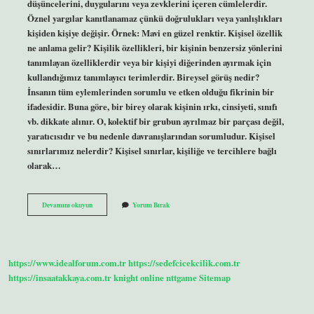
düşüncelerini, duygularını veya zevklerini içeren cümlelerdir.
Öznel yargılar kanıtlanamaz çünkü doğrulukları veya yanlışlıkları
kişiden kişiye değişir. Örnek: Mavi en güzel renktir. Kişisel özellik
ne anlama gelir? Kişilik özellikleri, bir kişinin benzersiz yönlerini
tanımlayan özelliklerdir veya bir kişiyi diğerinden ayırmak için
kullandığımız tanımlayıcı terimlerdir. Bireysel görüş nedir?
İnsanın tüm eylemlerinden sorumlu ve etken olduğu fikrinin bir
ifadesidir. Buna göre, bir birey olarak kişinin ırkı, cinsiyeti, sınıfı
vb. dikkate alınır. O, kolektif bir grubun ayrılmaz bir parçası değil,
yaratıcısıdır ve bu nedenle davranışlarından sorumludur. Kişisel
sınırlarımız nelerdir? Kişisel sınırlar, kişiliğe ve tercihlere bağlı
olarak…
Kişisel
Devamını okuyun
Yorum Bırak
Görüş
Ne
Anlama
Gelir
https://www.idealforum.com.tr
https://sedefcicekcilik.com.tr
https://insaatakkaya.com.tr
knight online
nttgame
Sitemap