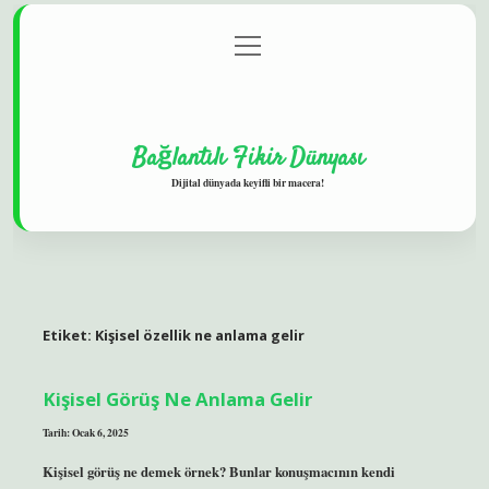
menüyü
Gizlilik Politikası
aç
Hakkımızda
Yasal Uyarı
Bağlantılı Fikir Dünyası
Dijital dünyada keyifli bir macera!
Etiket:
Kişisel özellik ne anlama gelir
Kişisel Görüş Ne Anlama Gelir
Tarih: Ocak 6, 2025
Kişisel görüş ne demek örnek? Bunlar konuşmacının kendi