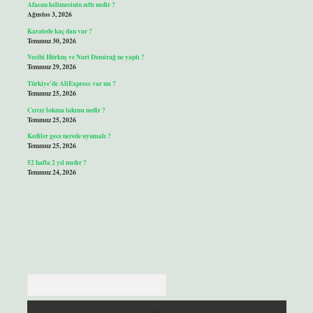
Afacan kelimesinin zıttı nedir ?
Ağustos 3, 2026
Karatede kaç dan var ?
Temmuz 30, 2026
Vecihi Hürkuş ve Nuri Demirağ ne yaptı ?
Temmuz 29, 2026
Türkiye’de AliExpress var mı ?
Temmuz 25, 2026
Cırcır lokma takımı nedir ?
Temmuz 25, 2026
Kediler gece nerede uyumalı ?
Temmuz 25, 2026
52 hafta 2 yıl mıdır ?
Temmuz 24, 2026
Arama