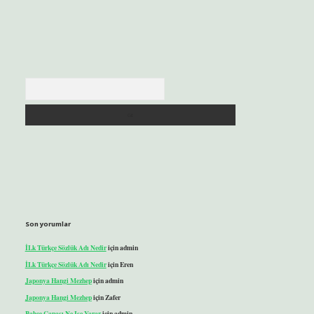
Arama
Son yorumlar
İLk Türkçe Sözlük Adı Nedir
için
admin
İLk Türkçe Sözlük Adı Nedir
için
Eren
Japonya Hangi Mezhep
için
admin
Japonya Hangi Mezhep
için
Zafer
Bahçe Çapası Ne Işe Yarar
için
admin