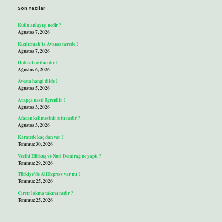
Son Yazılar
Kutlu anlayışı nedir ?
Ağustos 7, 2026
Kızılırmak’ta Avanos nerede ?
Ağustos 7, 2026
Dideral ne ilacıdır ?
Ağustos 6, 2026
Avesta hangi dilde ?
Ağustos 5, 2026
Arapça nasıl öğrenilir ?
Ağustos 3, 2026
Afacan kelimesinin zıttı nedir ?
Ağustos 3, 2026
Karatede kaç dan var ?
Temmuz 30, 2026
Vecihi Hürkuş ve Nuri Demirağ ne yaptı ?
Temmuz 29, 2026
Türkiye’de AliExpress var mı ?
Temmuz 25, 2026
Cırcır lokma takımı nedir ?
Temmuz 25, 2026