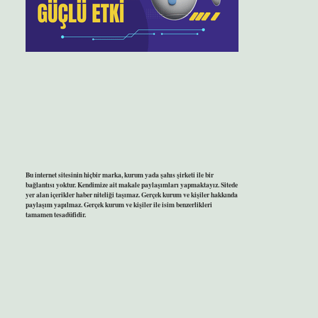
Bu internet sitesinin hiçbir marka, kurum yada şahıs şirketi ile bir
bağlantısı yoktur. Kendimize ait makale paylaşımları yapmaktayız. Sitede
yer alan içerikler haber niteliği taşımaz. Gerçek kurum ve kişiler hakkında
paylaşım yapılmaz. Gerçek kurum ve kişiler ile isim benzerlikleri
tamamen tesadüfidir.