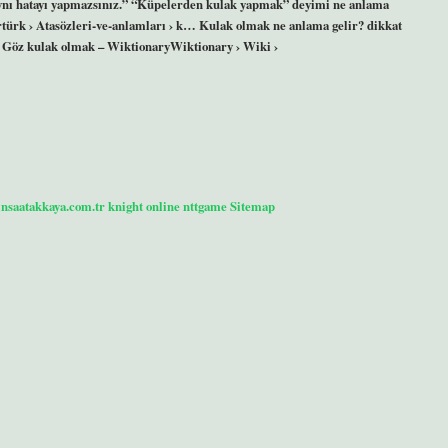
a aynı hatayı yapmazsınız.” “Küpelerden kulak yapmak” deyimi ne anlama
türk › Atasözleri-ve-anlamları › k… Kulak olmak ne anlama gelir? dikkat
. Göz kulak olmak – WiktionaryWiktionary › Wiki ›
/insaatakkaya.com.tr
knight online
nttgame
Sitemap