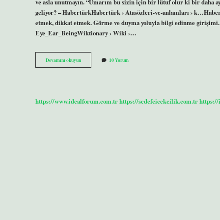
ve asla unutmayın. “Umarım bu sizin için bir lütuf olur ki bir dah
geliyor? – HabertürkHabertürk › Atasözleri-ve-anlamları › k…Haber
etmek, dikkat etmek. Görme ve duyma yoluyla bilgi edinme girişimi
Eye_Ear_BeingWiktionary › Wiki ›…
Kulağına
Devamını okuyun
10 Yorum
Küpe
Olmak
Ne
Anlama
Gelmektedir
https://www.idealforum.com.tr
https://sedefcicekcilik.com.tr
https:/