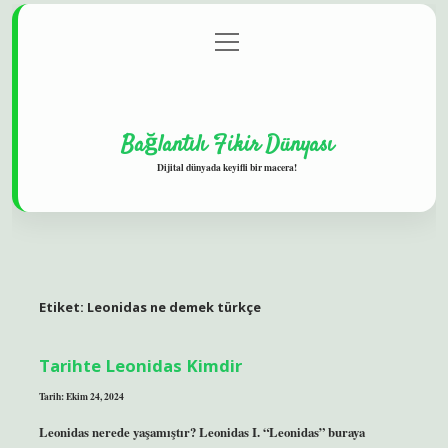
menüyü
Gizlilik Politikası
aç
Hakkımızda
Yasal Uyarı
Bağlantılı Fikir Dünyası
Dijital dünyada keyifli bir macera!
Etiket:
Leonidas ne demek türkçe
Tarihte Leonidas Kimdir
Tarih: Ekim 24, 2024
Leonidas nerede yaşamıştır? Leonidas I. “Leonidas” buraya