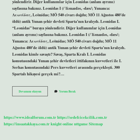
yönlendirir. Diğer kullanımlar için Leonidas (anlam ayrımı)
sayfasına bakınız. Leonidas I (/ˈliənaɪdəs, -dæs/; Yunanca:
Λεωνίδας, Leōnídas; MÖ 540 civarı doğdu; MÖ 11 Ağustos 480’de
öldü) antik Yunan şehir devleti Sparta’nın kralıydı. Leonidas I.
“Leonidas” buraya yönlendirir. Diğer kullanımlar için Leonidas
(anlam ayrımı) sayfasına bakınız. Leonidas I (/ˈliənaɪdəs, -dæs/;
Yunanca: Λεωνίδας, Leōnídas; MÖ 540 civarı doğdu; MÖ 11
Ağustos 480’de öldü) antik Yunan şehir devleti Sparta’nın kralıydı.
Leonidas kimle savaştı? Savaş, Sparta Kralı I. Leonidas
komutasındaki Yunan şehir devletleri ittifakının kuvvetleri ile I.
Serhas komutasındaki Pers kuvvetleri arasında gerçekleşti. 300
Spartalı hikayesi gerçek mi?…
Tarihte
Devamını okuyun
Yorum Bırak
Leonidas
Kimdir
https://www.idealforum.com.tr
https://sedefcicekcilik.com.tr
https://insaatakkaya.com.tr
knight online
nttgame
Sitemap