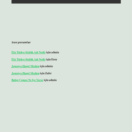
Son yorumlar
İLk Türkçe Sözlük Adı Nedir
için
admin
İLk Türkçe Sözlük Adı Nedir
için
Eren
Japonya Hangi Mezhep
için
admin
Japonya Hangi Mezhep
için
Zafer
Bahçe Çapası Ne Işe Yarar
için
admin