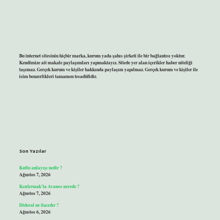
Bu internet sitesinin hiçbir marka, kurum yada şahıs şirketi ile bir bağlantısı yoktur.
Kendimize ait makale paylaşımları yapmaktayız. Sitede yer alan içerikler haber niteliği
taşımaz. Gerçek kurum ve kişiler hakkında paylaşım yapılmaz. Gerçek kurum ve kişiler ile
isim benzerlikleri tamamen tesadüfidir.
Son Yazılar
Kutlu anlayışı nedir ?
Ağustos 7, 2026
Kızılırmak’ta Avanos nerede ?
Ağustos 7, 2026
Dideral ne ilacıdır ?
Ağustos 6, 2026