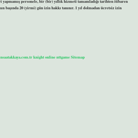
 yapmamış personele, bir (bir) yıllık hizmeti tamamladığı tarihten itibaren
nın başında 20 (yirmi) gün izin hakkı tanınır. 1 yıl dolmadan ücretsiz izin
/insaatakkaya.com.tr
knight online
nttgame
Sitemap