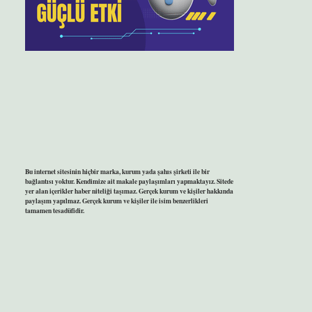
Bu internet sitesinin hiçbir marka, kurum yada şahıs şirketi ile bir
bağlantısı yoktur. Kendimize ait makale paylaşımları yapmaktayız. Sitede
yer alan içerikler haber niteliği taşımaz. Gerçek kurum ve kişiler hakkında
paylaşım yapılmaz. Gerçek kurum ve kişiler ile isim benzerlikleri
tamamen tesadüfidir.