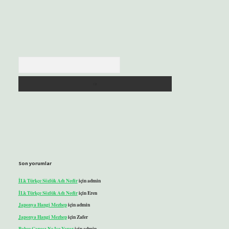
Arama
Son yorumlar
İLk Türkçe Sözlük Adı Nedir
için
admin
İLk Türkçe Sözlük Adı Nedir
için
Eren
Japonya Hangi Mezhep
için
admin
Japonya Hangi Mezhep
için
Zafer
Bahçe Çapası Ne Işe Yarar
için
admin