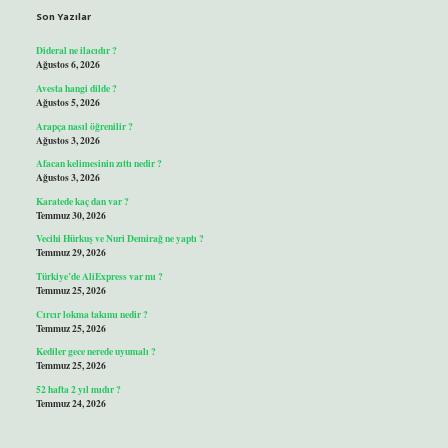
Son Yazılar
Dideral ne ilacıdır ?
Ağustos 6, 2026
Avesta hangi dilde ?
Ağustos 5, 2026
Arapça nasıl öğrenilir ?
Ağustos 3, 2026
Afacan kelimesinin zıttı nedir ?
Ağustos 3, 2026
Karatede kaç dan var ?
Temmuz 30, 2026
Vecihi Hürkuş ve Nuri Demirağ ne yaptı ?
Temmuz 29, 2026
Türkiye’de AliExpress var mı ?
Temmuz 25, 2026
Cırcır lokma takımı nedir ?
Temmuz 25, 2026
Kediler gece nerede uyumalı ?
Temmuz 25, 2026
52 hafta 2 yıl mıdır ?
Temmuz 24, 2026