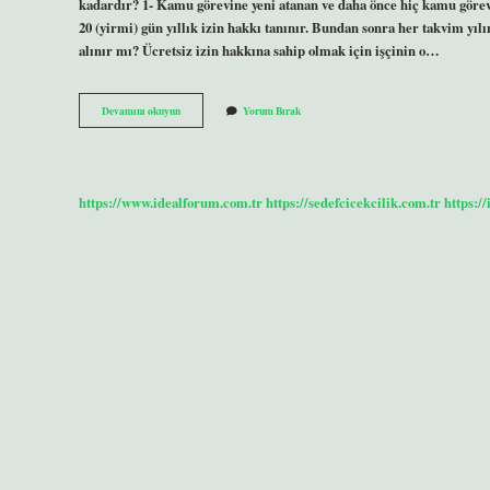
kadardır? 1- Kamu görevine yeni atanan ve daha önce hiç kamu görevi
20 (yirmi) gün yıllık izin hakkı tanınır. Bundan sonra her takvim yılı
alınır mı? Ücretsiz izin hakkına sahip olmak için işçinin o…
Memur
Devamını okuyun
Yorum Bırak
Ilk
Yıl
Izin
Kullanabilir
Mi
https://www.idealforum.com.tr
https://sedefcicekcilik.com.tr
https:/