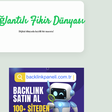
ğlantılı Fikir Dünyası
Dijital dünyada keyifli bir macera!
Sidebar
elexbet
betexper yeni giriş
ilbet