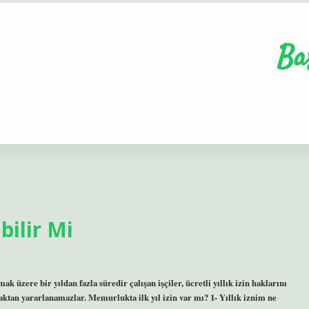
Ba
bilir Mi
k üzere bir yıldan fazla süredir çalışan işçiler, ücretli yıllık izin haklarını
 haktan yararlanamazlar. Memurlukta ilk yıl izin var mı? 1- Yıllık iznim ne