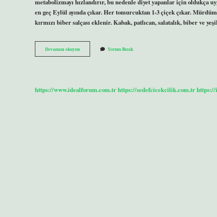
metabolizmayı hızlandırır, bu nedenle diyet yapanlar için oldukça 
en geç Eylül ayında çıkar. Her tomurcuktan 1-3 çiçek çıkar. Mürdüm 
kırmızı biber salçası eklenir. Kabak, patlıcan, salatalık, biber ve ye
Mor
Devamını okuyun
Yorum Bırak
Erik
Hangi
Mevsimde
Olur
https://www.idealforum.com.tr
https://sedefcicekcilik.com.tr
https:/