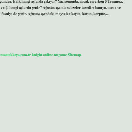
uygundur. Erik hangi aylarda çıkıyor? Yaz sonunda, ancak en erken 5 Temmuz,
eriği hangi aylarda yenir? Ağustos ayında sebzeler tazedir; bamya, mısır ve
şil fasulye de yenir. Ağustos ayındaki meyveler kayısı, kavun, karpuz,…
/insaatakkaya.com.tr
knight online
nttgame
Sitemap