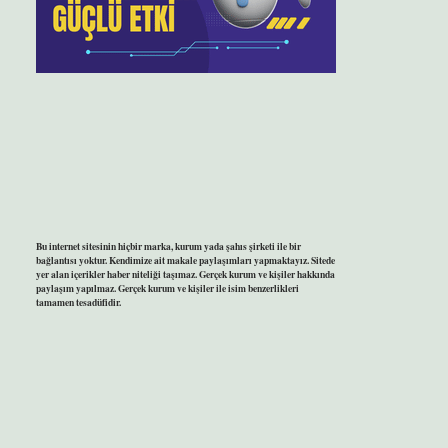
Bu internet sitesinin hiçbir marka, kurum yada şahıs şirketi ile bir
bağlantısı yoktur. Kendimize ait makale paylaşımları yapmaktayız. Sitede
yer alan içerikler haber niteliği taşımaz. Gerçek kurum ve kişiler hakkında
paylaşım yapılmaz. Gerçek kurum ve kişiler ile isim benzerlikleri
tamamen tesadüfidir.