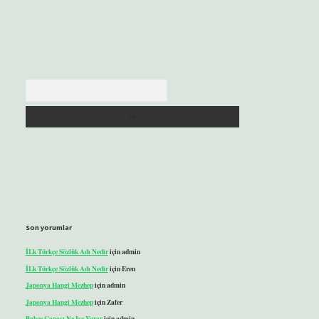
Arama
Son yorumlar
İLk Türkçe Sözlük Adı Nedir
için
admin
İLk Türkçe Sözlük Adı Nedir
için
Eren
Japonya Hangi Mezhep
için
admin
Japonya Hangi Mezhep
için
Zafer
Bahçe Çapası Ne Işe Yarar
için
admin