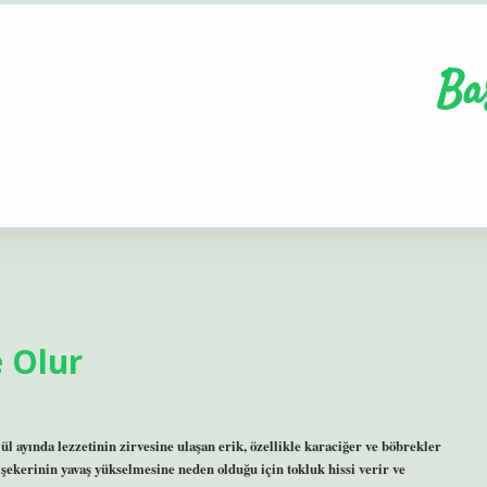
Ba
 Olur
l ayında lezzetinin zirvesine ulaşan erik, özellikle karaciğer ve böbrekler
 şekerinin yavaş yükselmesine neden olduğu için tokluk hissi verir ve