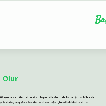
Ba
 Olur
l ayında lezzetinin zirvesine ulaşan erik, özellikle karaciğer ve böbrekler
 şekerinin yavaş yükselmesine neden olduğu için tokluk hissi verir ve