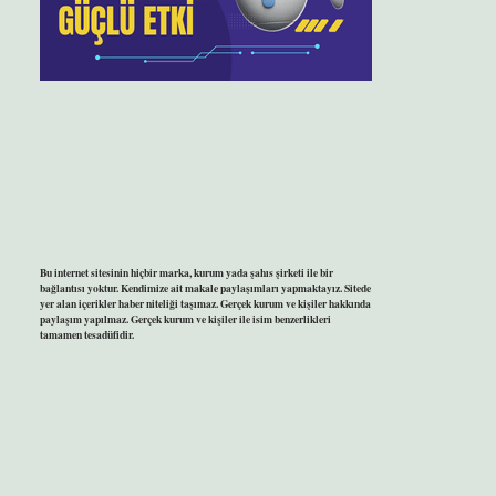
Bu internet sitesinin hiçbir marka, kurum yada şahıs şirketi ile bir
bağlantısı yoktur. Kendimize ait makale paylaşımları yapmaktayız. Sitede
yer alan içerikler haber niteliği taşımaz. Gerçek kurum ve kişiler hakkında
paylaşım yapılmaz. Gerçek kurum ve kişiler ile isim benzerlikleri
tamamen tesadüfidir.