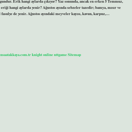
uygundur. Erik hangi aylarda çıkıyor? Yaz sonunda, ancak en erken 5 Temmuz,
eriği hangi aylarda yenir? Ağustos ayında sebzeler tazedir; bamya, mısır ve
şil fasulye de yenir. Ağustos ayındaki meyveler kayısı, kavun, karpuz,…
/insaatakkaya.com.tr
knight online
nttgame
Sitemap