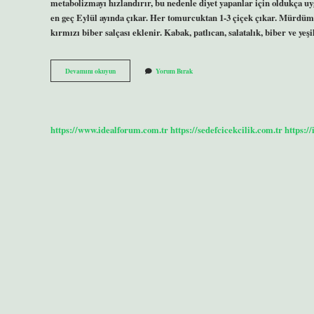
metabolizmayı hızlandırır, bu nedenle diyet yapanlar için oldukça 
en geç Eylül ayında çıkar. Her tomurcuktan 1-3 çiçek çıkar. Mürdüm 
kırmızı biber salçası eklenir. Kabak, patlıcan, salatalık, biber ve ye
Mor
Devamını okuyun
Yorum Bırak
Erik
Hangi
Mevsimde
Olur
https://www.idealforum.com.tr
https://sedefcicekcilik.com.tr
https:/