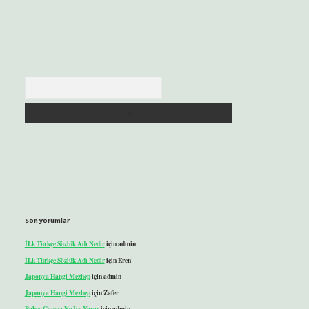
Arama
Son yorumlar
İLk Türkçe Sözlük Adı Nedir
için
admin
İLk Türkçe Sözlük Adı Nedir
için
Eren
Japonya Hangi Mezhep
için
admin
Japonya Hangi Mezhep
için
Zafer
Bahçe Çapası Ne Işe Yarar
için
admin