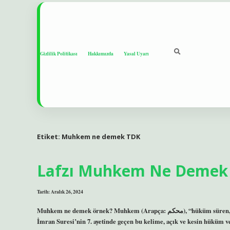
Gizlilik Politikası
Hakkımızda
Yasal Uyarı
Etiket:
Muhkem ne demek TDK
Lafzı Muhkem Ne Demek
Tarih: Aralık 26, 2024
Muhkem ne demek örnek? Muhkem (Arapça: محكم), “hüküm süren, kurulan” anlamına gelen Arapça bir kelimedir. Kur’an-ı Kerim’de Âl-i
İmran Suresi’nin 7. ayetinde geçen bu kelime, açık ve kesin hüküm 