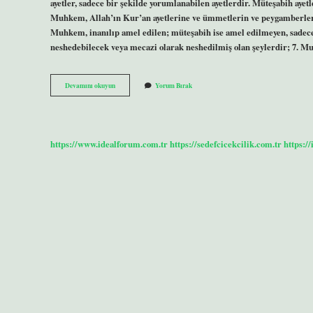
ayetler, sadece bir şekilde yorumlanabilen ayetlerdir. Müteşabih ayetle
Muhkem, Allah’ın Kur’an ayetlerine ve ümmetlerin ve peygamberler
Muhkem, inanılıp amel edilen; müteşabih ise amel edilmeyen, sadece
neshedebilecek veya mecazi olarak neshedilmiş olan şeylerdir; 7. 
Lafzı
Devamını okuyun
Yorum Bırak
Muhkem
Ne
Demek
https://www.idealforum.com.tr
https://sedefcicekcilik.com.tr
https:/