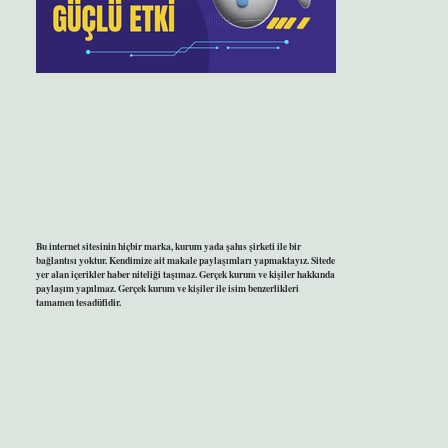
Bu internet sitesinin hiçbir marka, kurum yada şahıs şirketi ile bir
bağlantısı yoktur. Kendimize ait makale paylaşımları yapmaktayız. Sitede
yer alan içerikler haber niteliği taşımaz. Gerçek kurum ve kişiler hakkında
paylaşım yapılmaz. Gerçek kurum ve kişiler ile isim benzerlikleri
tamamen tesadüfidir.