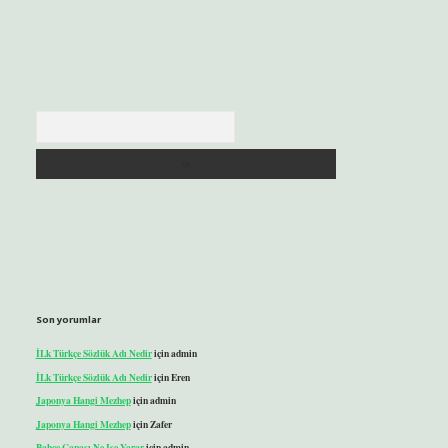
Arama
Son yorumlar
İLk Türkçe Sözlük Adı Nedir
için
admin
İLk Türkçe Sözlük Adı Nedir
için
Eren
Japonya Hangi Mezhep
için
admin
Japonya Hangi Mezhep
için
Zafer
Bahçe Çapası Ne Işe Yarar
için
admin