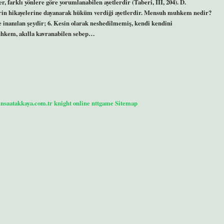
r, farklı yönlere göre yorumlanabilen ayetlerdir (Taberi, III, 204). D.
in hikayelerine dayanarak hüküm verdiği ayetlerdir. Mensuh muhkem nedir?
 inanılan şeydir; 6. Kesin olarak neshedilmemiş, kendi kendini
Muhkem, akılla kavranabilen sebep…
/insaatakkaya.com.tr
knight online
nttgame
Sitemap