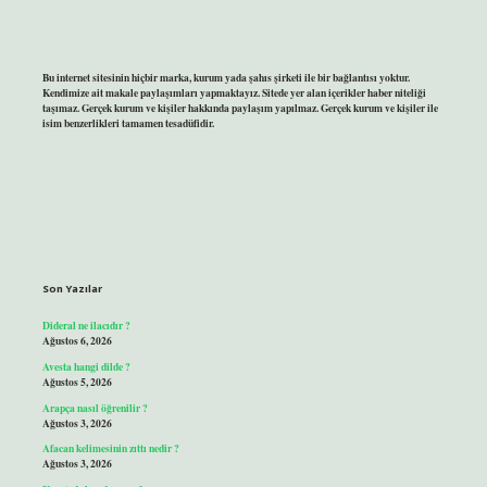
Bu internet sitesinin hiçbir marka, kurum yada şahıs şirketi ile bir bağlantısı yoktur.
Kendimize ait makale paylaşımları yapmaktayız. Sitede yer alan içerikler haber niteliği
taşımaz. Gerçek kurum ve kişiler hakkında paylaşım yapılmaz. Gerçek kurum ve kişiler ile
isim benzerlikleri tamamen tesadüfidir.
Son Yazılar
Dideral ne ilacıdır ?
Ağustos 6, 2026
Avesta hangi dilde ?
Ağustos 5, 2026
Arapça nasıl öğrenilir ?
Ağustos 3, 2026
Afacan kelimesinin zıttı nedir ?
Ağustos 3, 2026