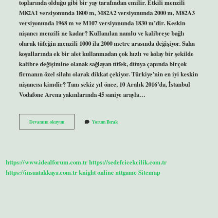
toplarında olduğu gibi bir yay tarafından emilir. Etkili menzili
M82A1 versiyonunda 1800 m, M82A2 versiyonunda 2000 m, M82A3
versiyonunda 1968 m ve M107 versiyonunda 1830 m’dir. Keskin
nişancı menzili ne kadar? Kullanılan namlu ve kalibreye bağlı
olarak tüfeğin menzili 1000 ila 2000 metre arasında değişiyor. Saha
koşullarında ek bir alet kullanmadan çok hızlı ve kolay bir şekilde
kalibre değişimine olanak sağlayan tüfek, dünya çapında birçok
firmanın özel silahı olarak dikkat çekiyor. Türkiye’nin en iyi keskin
nişancısı kimdir? Tam sekiz yıl önce, 10 Aralık 2016’da, İstanbul
Vodafone Arena yakınlarında 45 saniye arayla…
Keskin
Devamını okuyun
Yorum Bırak
Nişancı
Kaç
Metreden
Vurur
https://www.idealforum.com.tr
https://sedefcicekcilik.com.tr
https://insaatakkaya.com.tr
knight online
nttgame
Sitemap