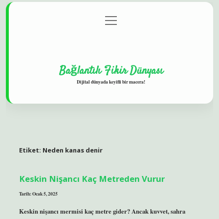
menüyü
Gizlilik Politikası
aç
Hakkımızda
Yasal Uyarı
Bağlantılı Fikir Dünyası
Dijital dünyada keyifli bir macera!
Etiket:
Neden kanas denir
Keskin Nişancı Kaç Metreden Vurur
Tarih: Ocak 5, 2025
Keskin nişancı mermisi kaç metre gider? Ancak kuvvet, sahra