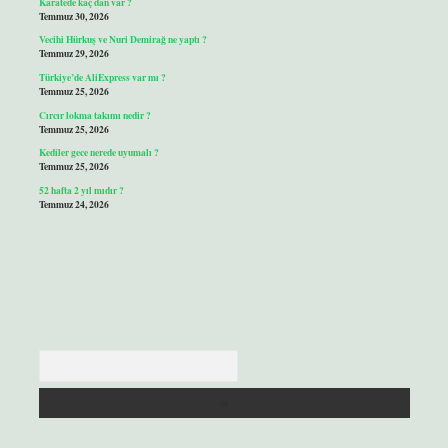
Karatede kaç dan var ?
Temmuz 30, 2026
Vecihi Hürkuş ve Nuri Demirağ ne yaptı ?
Temmuz 29, 2026
Türkiye’de AliExpress var mı ?
Temmuz 25, 2026
Cırcır lokma takımı nedir ?
Temmuz 25, 2026
Kediler gece nerede uyumalı ?
Temmuz 25, 2026
52 hafta 2 yıl mıdır ?
Temmuz 24, 2026
Arama