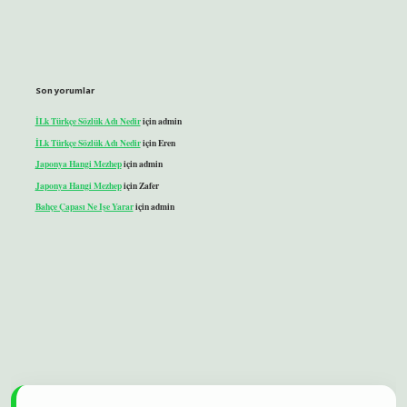
Son yorumlar
İLk Türkçe Sözlük Adı Nedir
için
admin
İLk Türkçe Sözlük Adı Nedir
için
Eren
Japonya Hangi Mezhep
için
admin
Japonya Hangi Mezhep
için
Zafer
Bahçe Çapası Ne Işe Yarar
için
admin
bet
betexper yeni giriş
ilbet