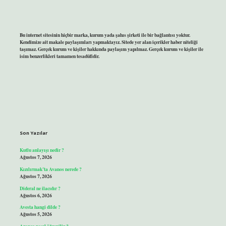
Bu internet sitesinin hiçbir marka, kurum yada şahıs şirketi ile bir bağlantısı yoktur.
Kendimize ait makale paylaşımları yapmaktayız. Sitede yer alan içerikler haber niteliği
taşımaz. Gerçek kurum ve kişiler hakkında paylaşım yapılmaz. Gerçek kurum ve kişiler ile
isim benzerlikleri tamamen tesadüfidir.
Son Yazılar
Kutlu anlayışı nedir ?
Ağustos 7, 2026
Kızılırmak’ta Avanos nerede ?
Ağustos 7, 2026
Dideral ne ilacıdır ?
Ağustos 6, 2026
Avesta hangi dilde ?
Ağustos 5, 2026
Arapça nasıl öğrenilir ?