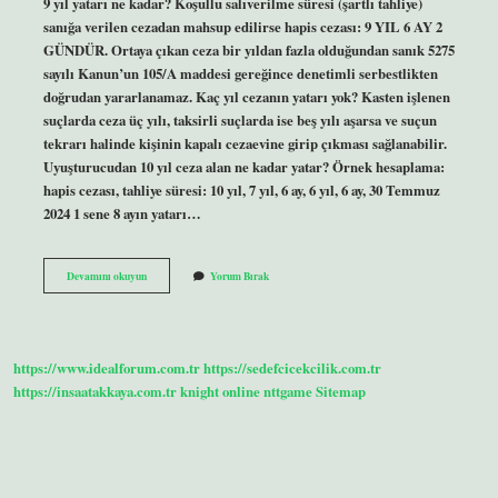
9 yıl yatarı ne kadar? Koşullu salıverilme süresi (şartlı tahliye)
sanığa verilen cezadan mahsup edilirse hapis cezası: 9 YIL 6 AY ​​2
GÜNDÜR. Ortaya çıkan ceza bir yıldan fazla olduğundan sanık 5275
sayılı Kanun’un 105/A maddesi gereğince denetimli serbestlikten
doğrudan yararlanamaz. Kaç yıl cezanın yatarı yok? Kasten işlenen
suçlarda ceza üç yılı, taksirli suçlarda ise beş yılı aşarsa ve suçun
tekrarı halinde kişinin kapalı cezaevine girip çıkması sağlanabilir.
Uyuşturucudan 10 yıl ceza alan ne kadar yatar? Örnek hesaplama:
hapis cezası, tahliye süresi: 10 yıl, 7 yıl, 6 ay, 6 yıl, 6 ay, 30 Temmuz
2024 1 sene 8 ayın yatarı…
9
Devamını okuyun
Yorum Bırak
Yıl
Cezanın
Yatarı
Nedir
https://www.idealforum.com.tr
https://sedefcicekcilik.com.tr
https://insaatakkaya.com.tr
knight online
nttgame
Sitemap