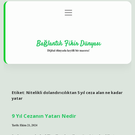
menüyü
Gizlilik Politikası
aç
Hakkımızda
Yasal Uyarı
Bağlantılı Fikir Dünyası
Dijital dünyada keyifli bir macera!
Etiket:
Nitelikli dolandırıcılıktan 5 yıl ceza alan ne kadar
yatar
9 Yıl Cezanın Yatarı Nedir
Tarih: Ekim 21, 2024