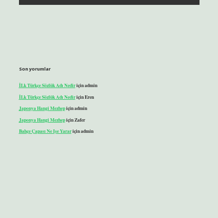
Son yorumlar
İLk Türkçe Sözlük Adı Nedir
için
admin
İLk Türkçe Sözlük Adı Nedir
için
Eren
Japonya Hangi Mezhep
için
admin
Japonya Hangi Mezhep
için
Zafer
Bahçe Çapası Ne Işe Yarar
için
admin