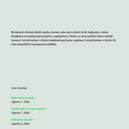
Bu internet sitesinin hiçbir marka, kurum yada şahıs şirketi ile bir bağlantısı yoktur.
Kendimize ait makale paylaşımları yapmaktayız. Sitede yer alan içerikler haber niteliği
taşımaz. Gerçek kurum ve kişiler hakkında paylaşım yapılmaz. Gerçek kurum ve kişiler ile
isim benzerlikleri tamamen tesadüfidir.
Son Yazılar
Kutlu anlayışı nedir ?
Ağustos 7, 2026
Kızılırmak’ta Avanos nerede ?
Ağustos 7, 2026
Dideral ne ilacıdır ?
Ağustos 6, 2026