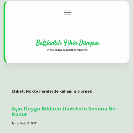
menüyü
Gizlilik Politikası
aç
Hakkımızda
Yasal Uyarı
Bağlantılı Fikir Dünyası
Dijital dünyada keyifli bir macera!
Etiket:
Nokta nerelerde kullanılır 5 örnek
Aşırı Duygu Bildiren Ifadelerin Sonuna Ne
Konur
Tarih: Ocak 17, 2025