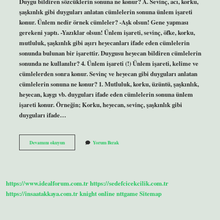
Duygu bildiren sözcüklerin sonuna ne konur? A. Sevinç, acı, korku,
şaşkınlık gibi duyguları anlatan cümlelerin sonuna ünlem işareti
konur. Ünlem nedir örnek cümleler? -Aşk olsun! Gene yapması
gerekeni yaptı. -Yazıklar olsun! Ünlem işareti, sevinç, öfke, korku,
mutluluk, şaşkınlık gibi aşırı heyecanları ifade eden cümlelerin
sonunda bulunan bir işarettir. Duygusu heyecan bildiren cümlelerin
sonunda ne kullanılır? 4. Ünlem işareti (!) Ünlem işareti, kelime ve
cümlelerden sonra konur. Sevinç ve heyecan gibi duyguları anlatan
cümlelerin sonuna ne konur? 1. Mutluluk, korku, üzüntü, şaşkınlık,
heyecan, kaygı vb. duyguları ifade eden cümlelerin sonuna ünlem
işareti konur. Örneğin; Korku, heyecan, sevinç, şaşkınlık gibi
duyguları ifade…
Aşırı
Devamını okuyun
Yorum Bırak
Duygu
Bildiren
Ifadelerin
Sonuna
Ne
https://www.idealforum.com.tr
https://sedefcicekcilik.com.tr
Konur
https://insaatakkaya.com.tr
knight online
nttgame
Sitemap