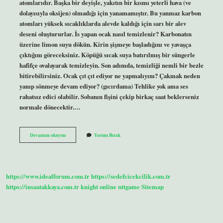
atomlarıdır. Başka bir deyişle, yakıtın bir kısmı yeterli hava (ve
dolayısıyla oksijen) olmadığı için yanamamıştır. Bu yanmaz karbon
atomları yüksek sıcaklıklarda alevde kaldığı için sarı bir alev
deseni oluştururlar. İs yapan ocak nasıl temizlenir? Karbonatın
üzerine limon suyu dökün. Kirin şişmeye başladığını ve yavaşça
çıktığını göreceksiniz. Köpüğü sıcak suya batırılmış bir süngerle
hafifçe ovalayarak temizleyin. Son adımda, temizliği nemli bir bezle
bitirebilirsiniz. Ocak çıt çıt ediyor ne yapmalıyım? Çakmak neden
yanıp sönmeye devam ediyor? (gıcırdama) Tehlike yok ama ses
rahatsız edici olabilir. Sobanın fişini çekip birkaç saat beklerseniz
normale dönecektir.…
Ocak
Devamını okuyun
Yorum Bırak
Niye
Is
Yapar
https://www.idealforum.com.tr
https://sedefcicekcilik.com.tr
https://insaatakkaya.com.tr
knight online
nttgame
Sitemap