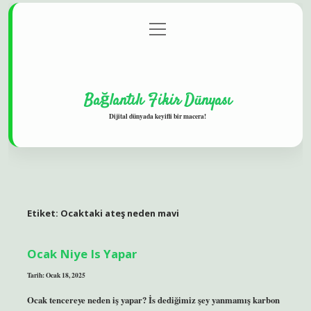
menüyü
Gizlilik Politikası
aç
Hakkımızda
Yasal Uyarı
Bağlantılı Fikir Dünyası
Dijital dünyada keyifli bir macera!
Etiket:
Ocaktaki ateş neden mavi
Ocak Niye Is Yapar
Tarih: Ocak 18, 2025
Ocak tencereye neden iş yapar? İs dediğimiz şey yanmamış karbon