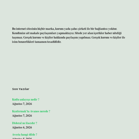
Bu internet sitesinin hiçbir marka, kurum yada şahıs şirketi ile bir bağlantısı yoktur.
Kendimize ait makale paylaşımları yapmaktayız. Sitede yer alan içerikler haber niteliği
taşımaz. Gerçek kurum ve kişiler hakkında paylaşım yapılmaz. Gerçek kurum ve kişiler ile
isim benzerlikleri tamamen tesadüfidir.
Son Yazılar
Kutlu anlayışı nedir ?
Ağustos 7, 2026
Kızılırmak’ta Avanos nerede ?
Ağustos 7, 2026
Dideral ne ilacıdır ?
Ağustos 6, 2026
Avesta hangi dilde ?
Ağustos 5, 2026