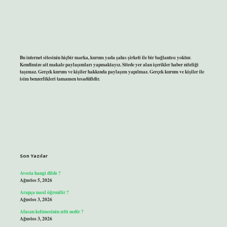
Bu internet sitesinin hiçbir marka, kurum yada şahıs şirketi ile bir bağlantısı yoktur.
Kendimize ait makale paylaşımları yapmaktayız. Sitede yer alan içerikler haber niteliği
taşımaz. Gerçek kurum ve kişiler hakkında paylaşım yapılmaz. Gerçek kurum ve kişiler ile
isim benzerlikleri tamamen tesadüfidir.
Son Yazılar
Avesta hangi dilde ?
Ağustos 5, 2026
Arapça nasıl öğrenilir ?
Ağustos 3, 2026
Afacan kelimesinin zıttı nedir ?
Ağustos 3, 2026