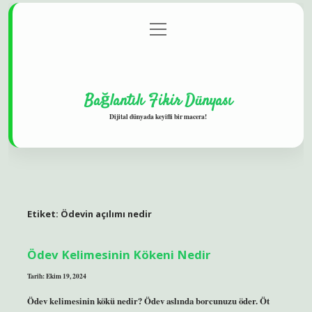
menüyü
Gizlilik Politikası
aç
Hakkımızda
Yasal Uyarı
Bağlantılı Fikir Dünyası
Dijital dünyada keyifli bir macera!
Etiket:
Ödevin açılımı nedir
Ödev Kelimesinin Kökeni Nedir
Tarih: Ekim 19, 2024
Ödev kelimesinin kökü nedir? Ödev aslında borcunuzu öder. Öt