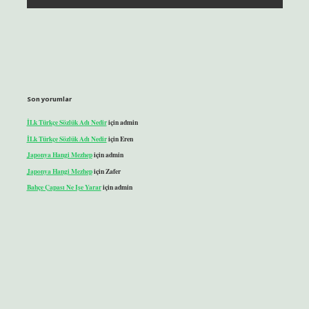
Son yorumlar
İLk Türkçe Sözlük Adı Nedir
için
admin
İLk Türkçe Sözlük Adı Nedir
için
Eren
Japonya Hangi Mezhep
için
admin
Japonya Hangi Mezhep
için
Zafer
Bahçe Çapası Ne Işe Yarar
için
admin