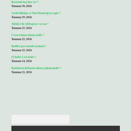
Karatede kaç dan var ?
Temmuz 30, 2026
Vecihi Hürkuş ve Nuri Demirağ ne yaptı ?
Temmuz 29, 2026
Türkiye’de AliExpress var mı ?
Temmuz 25, 2026
Cırcır lokma takımı nedir ?
Temmuz 25, 2026
Kediler gece nerede uyumalı ?
Temmuz 25, 2026
52 hafta 2 yıl mıdır ?
Temmuz 24, 2026
Kadınların kıllarını alması günah mıdır ?
Temmuz 21, 2026
Arama