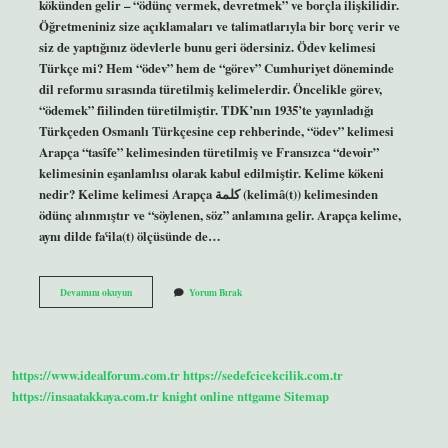
kökünden gelir – “ödünç vermek, devretmek” ve borçla ilişkilidir.
Öğretmeniniz size açıklamaları ve talimatlarıyla bir borç verir ve
siz de yaptığınız ödevlerle bunu geri ödersiniz. Ödev kelimesi
Türkçe mi? Hem “ödev” hem de “görev” Cumhuriyet döneminde
dil reformu sırasında türetilmiş kelimelerdir. Öncelikle görev,
“ödemek” fiilinden türetilmiştir. TDK’nın 1935’te yayınladığı
Türkçeden Osmanlı Türkçesine cep rehberinde, “ödev” kelimesi
Arapça “tasîfe” kelimesinden türetilmiş ve Fransızca “devoir”
kelimesinin eşanlamlısı olarak kabul edilmiştir. Kelime kökeni
nedir? Kelime kelimesi Arapça كلمة (kelimâ(t)) kelimesinden
ödünç alınmıştır ve “söylenen, söz” anlamına gelir. Arapça kelime,
aynı dilde faˁila(t) ölçüsünde de…
Ödev
Devamını okuyun
Yorum Bırak
Kelimesinin
Kökeni
Nedir
https://www.idealforum.com.tr
https://sedefcicekcilik.com.tr
https://insaatakkaya.com.tr
knight online
nttgame
Sitemap