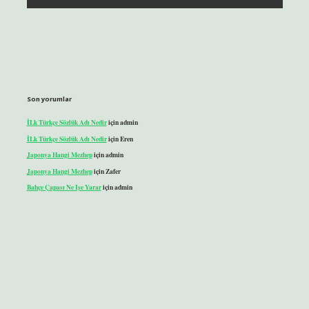
Son yorumlar
İLk Türkçe Sözlük Adı Nedir
için
admin
İLk Türkçe Sözlük Adı Nedir
için
Eren
Japonya Hangi Mezhep
için
admin
Japonya Hangi Mezhep
için
Zafer
Bahçe Çapası Ne Işe Yarar
için
admin