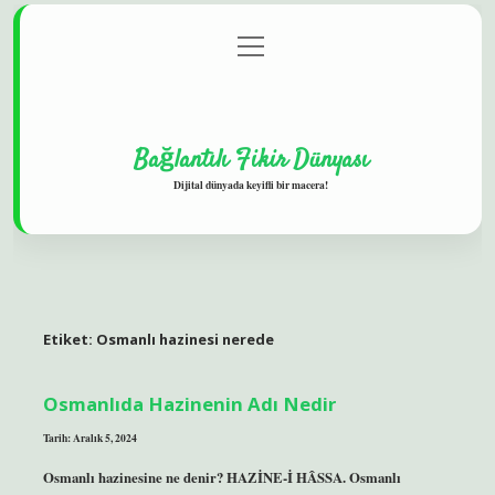
menüyü
Gizlilik Politikası
aç
Hakkımızda
Yasal Uyarı
Bağlantılı Fikir Dünyası
Dijital dünyada keyifli bir macera!
Etiket:
Osmanlı hazinesi nerede
Osmanlıda Hazinenin Adı Nedir
Tarih: Aralık 5, 2024
Osmanlı hazinesine ne denir? HAZİNE-İ HÂSSA. Osmanlı