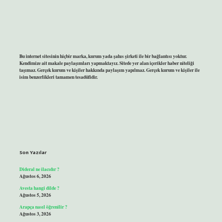
Bu internet sitesinin hiçbir marka, kurum yada şahıs şirketi ile bir bağlantısı yoktur.
Kendimize ait makale paylaşımları yapmaktayız. Sitede yer alan içerikler haber niteliği
taşımaz. Gerçek kurum ve kişiler hakkında paylaşım yapılmaz. Gerçek kurum ve kişiler ile
isim benzerlikleri tamamen tesadüfidir.
Son Yazılar
Dideral ne ilacıdır ?
Ağustos 6, 2026
Avesta hangi dilde ?
Ağustos 5, 2026
Arapça nasıl öğrenilir ?
Ağustos 3, 2026