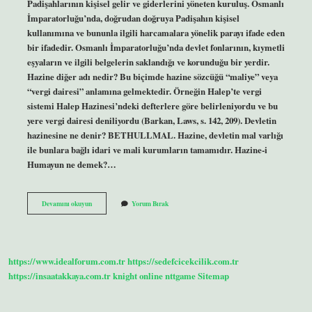
Padişahlarının kişisel gelir ve giderlerini yöneten kuruluş. Osmanlı
İmparatorluğu’nda, doğrudan doğruya Padişahın kişisel
kullanımına ve bununla ilgili harcamalara yönelik parayı ifade eden
bir ifadedir. Osmanlı İmparatorluğu’nda devlet fonlarının, kıymetli
eşyaların ve ilgili belgelerin saklandığı ve korunduğu bir yerdir.
Hazine diğer adı nedir? Bu biçimde hazine sözcüğü “maliye” veya
“vergi dairesi” anlamına gelmektedir. Örneğin Halep’te vergi
sistemi Halep Hazinesi’ndeki defterlere göre belirleniyordu ve bu
yere vergi dairesi deniliyordu (Barkan, Laws, s. 142, 209). Devletin
hazinesine ne denir? BETHULLMAL. Hazine, devletin mal varlığı
ile bunlara bağlı idari ve mali kurumların tamamıdır. Hazine-i
Humayun ne demek?…
Osmanlıda
Devamını okuyun
Yorum Bırak
Hazinenin
Adı
Nedir
https://www.idealforum.com.tr
https://sedefcicekcilik.com.tr
https://insaatakkaya.com.tr
knight online
nttgame
Sitemap