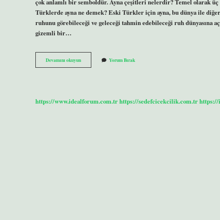
çok anlamlı bir semboldür. Ayna çeşitleri nelerdir? Temel olarak üç a
Türklerde ayna ne demek? Eski Türkler için ayna, bu dünya ile diğer 
ruhunu görebileceği ve geleceği tahmin edebileceği ruh dünyasına aç
gizemli bir…
Taş
Devamını okuyun
Yorum Bırak
Ayna
Ne
Demek
https://www.idealforum.com.tr
https://sedefcicekcilik.com.tr
https:/