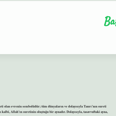
Ba
ti olan evrenin sembolüdür; tüm dünyaların ve dolayısıyla Tanrı’nın sureti
albi, Allah’ın suretinin oluştuğu bir aynadır. Dolayısıyla, tasavvuftaki ayna,