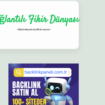
ğlantılı Fikir Dünyası
Dijital dünyada keyifli bir macera!
Sidebar
elexbet
betexper yeni giri