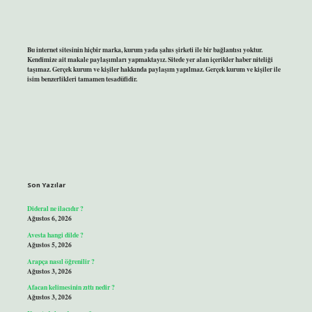
Bu internet sitesinin hiçbir marka, kurum yada şahıs şirketi ile bir bağlantısı yoktur.
Kendimize ait makale paylaşımları yapmaktayız. Sitede yer alan içerikler haber niteliği
taşımaz. Gerçek kurum ve kişiler hakkında paylaşım yapılmaz. Gerçek kurum ve kişiler ile
isim benzerlikleri tamamen tesadüfidir.
Son Yazılar
Dideral ne ilacıdır ?
Ağustos 6, 2026
Avesta hangi dilde ?
Ağustos 5, 2026
Arapça nasıl öğrenilir ?
Ağustos 3, 2026
Afacan kelimesinin zıttı nedir ?
Ağustos 3, 2026