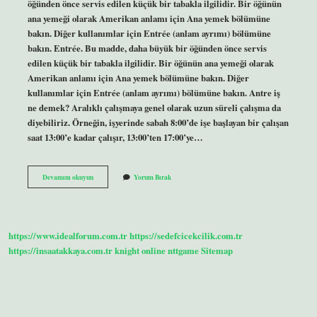
öğünden önce servis edilen küçük bir tabakla ilgilidir. Bir öğünün
ana yemeği olarak Amerikan anlamı için Ana yemek bölümüne
bakın. Diğer kullanımlar için Entrée (anlam ayrımı) bölümüne
bakın. Entrée. Bu madde, daha büyük bir öğünden önce servis
edilen küçük bir tabakla ilgilidir. Bir öğünün ana yemeği olarak
Amerikan anlamı için Ana yemek bölümüne bakın. Diğer
kullanımlar için Entrée (anlam ayrımı) bölümüne bakın. Antre iş
ne demek? Aralıklı çalışmaya genel olarak uzun süreli çalışma da
diyebiliriz. Örneğin, işyerinde sabah 8:00’de işe başlayan bir çalışan
saat 13:00’e kadar çalışır, 13:00’ten 17:00’ye…
Antre
Devamını okuyun
Yorum Bırak
Servisi
Ne
Demek
https://www.idealforum.com.tr
https://sedefcicekcilik.com.tr
https://insaatakkaya.com.tr
knight online
nttgame
Sitemap