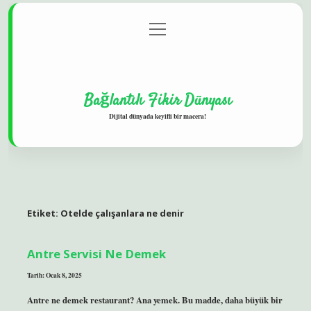
menüyü
Gizlilik Politikası
aç
Hakkımızda
Yasal Uyarı
Bağlantılı Fikir Dünyası
Dijital dünyada keyifli bir macera!
Etiket:
Otelde çalışanlara ne denir
Antre Servisi Ne Demek
Tarih: Ocak 8, 2025
Antre ne demek restaurant? Ana yemek. Bu madde, daha büyük bir