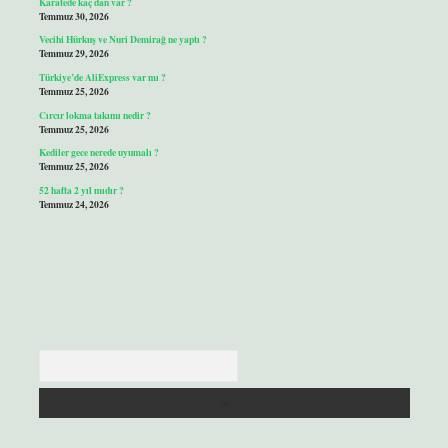
Karatede kaç dan var ?
Temmuz 30, 2026
Vecihi Hürkuş ve Nuri Demirağ ne yaptı ?
Temmuz 29, 2026
Türkiye’de AliExpress var mı ?
Temmuz 25, 2026
Cırcır lokma takımı nedir ?
Temmuz 25, 2026
Kediler gece nerede uyumalı ?
Temmuz 25, 2026
52 hafta 2 yıl mıdır ?
Temmuz 24, 2026
Arama