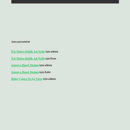
Son yorumlar
İLk Türkçe Sözlük Adı Nedir
için
admin
İLk Türkçe Sözlük Adı Nedir
için
Eren
Japonya Hangi Mezhep
için
admin
Japonya Hangi Mezhep
için
Zafer
Bahçe Çapası Ne Işe Yarar
için
admin