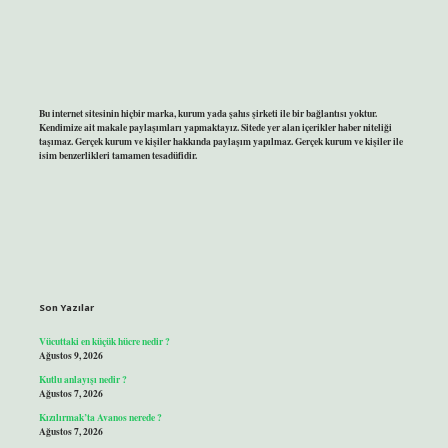
Bu internet sitesinin hiçbir marka, kurum yada şahıs şirketi ile bir bağlantısı yoktur.
Kendimize ait makale paylaşımları yapmaktayız. Sitede yer alan içerikler haber niteliği
taşımaz. Gerçek kurum ve kişiler hakkında paylaşım yapılmaz. Gerçek kurum ve kişiler ile
isim benzerlikleri tamamen tesadüfidir.
Son Yazılar
Vücuttaki en küçük hücre nedir ?
Ağustos 9, 2026
Kutlu anlayışı nedir ?
Ağustos 7, 2026
Kızılırmak’ta Avanos nerede ?
Ağustos 7, 2026