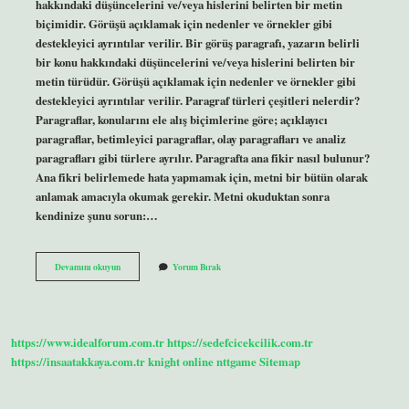
hakkındaki düşüncelerini ve/veya hislerini belirten bir metin
biçimidir. Görüşü açıklamak için nedenler ve örnekler gibi
destekleyici ayrıntılar verilir. Bir görüş paragrafı, yazarın belirli
bir konu hakkındaki düşüncelerini ve/veya hislerini belirten bir
metin türüdür. Görüşü açıklamak için nedenler ve örnekler gibi
destekleyici ayrıntılar verilir. Paragraf türleri çeşitleri nelerdir?
Paragraflar, konularını ele alış biçimlerine göre; açıklayıcı
paragraflar, betimleyici paragraflar, olay paragrafları ve analiz
paragrafları gibi türlere ayrılır. Paragrafta ana fikir nasıl bulunur?
Ana fikri belirlemede hata yapmamak için, metni bir bütün olarak
anlamak amacıyla okumak gerekir. Metni okuduktan sonra
kendinize şunu sorun:…
Fikir
Devamını okuyun
Yorum Bırak
Paragrafı
Ne
Demektir
https://www.idealforum.com.tr
https://sedefcicekcilik.com.tr
https://insaatakkaya.com.tr
knight online
nttgame
Sitemap