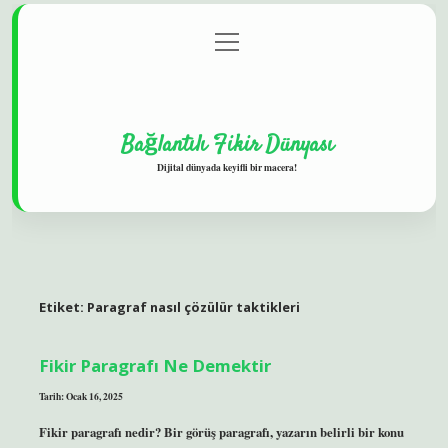
menüyü
Gizlilik Politikası
aç
Hakkımızda
Yasal Uyarı
Bağlantılı Fikir Dünyası
Dijital dünyada keyifli bir macera!
Etiket:
Paragraf nasıl çözülür taktikleri
Fikir Paragrafı Ne Demektir
Tarih: Ocak 16, 2025
Fikir paragrafı nedir? Bir görüş paragrafı, yazarın belirli bir konu