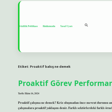
Gizlilik Politikası
Hakkımızda
Yasal Uyarı
Etiket:
Proaktif bakış ne demek
Proaktif Görev Performan
Tarih: Ekim 16, 2024
Proaktif çalışma ne demek? Kriz oluşmadan önce mevcut durumu analiz
çalışmalara proaktif yaklaşım denir. Farklı sektörlerdeki farklı örne