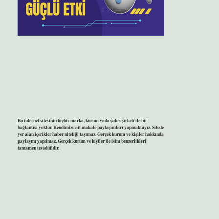
Bu internet sitesinin hiçbir marka, kurum yada şahıs şirketi ile bir
bağlantısı yoktur. Kendimize ait makale paylaşımları yapmaktayız. Sitede
yer alan içerikler haber niteliği taşımaz. Gerçek kurum ve kişiler hakkında
paylaşım yapılmaz. Gerçek kurum ve kişiler ile isim benzerlikleri
tamamen tesadüfidir.