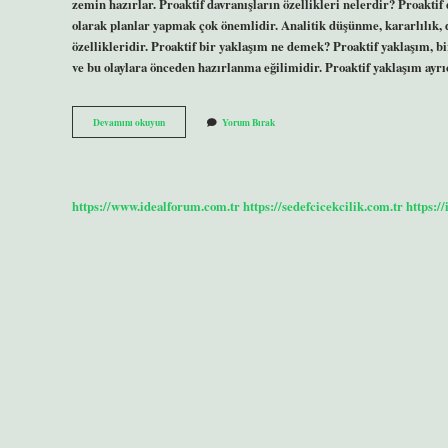
zemin hazırlar. Proaktif davranışların özellikleri nelerdir? Proaktif 
olarak planlar yapmak çok önemlidir. Analitik düşünme, kararlılık, d
özellikleridir. Proaktif bir yaklaşım ne demek? Proaktif yaklaşım, b
ve bu olaylara önceden hazırlanma eğilimidir. Proaktif yaklaşım ay
Proaktif
Devamını okuyun
Yorum Bırak
Görev
Performansı
Nedir
https://www.idealforum.com.tr
https://sedefcicekcilik.com.tr
https:/