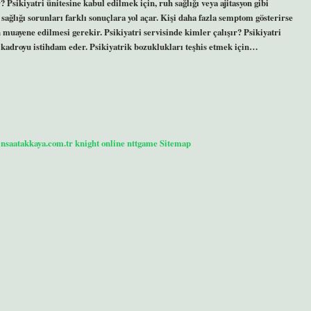
? Psikiyatri ünitesine kabul edilmek için, ruh sağlığı veya ajitasyon gibi
ğlığı sorunları farklı sonuçlara yol açar. Kişi daha fazla semptom gösterirse
muayene edilmesi gerekir. Psikiyatri servisinde kimler çalışır? Psikiyatri
el kadroyu istihdam eder. Psikiyatrik bozuklukları teşhis etmek için…
/insaatakkaya.com.tr
knight online
nttgame
Sitemap