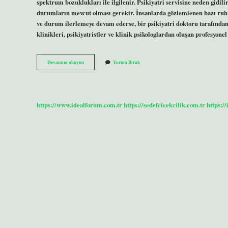
spektrum bozuklukları ile ilgilenir. Psikiyatri servisine neden gidilir
durumların mevcut olması gerekir. İnsanlarda gözlemlenen bazı ruh sa
ve durum ilerlemeye devam ederse, bir psikiyatri doktoru tarafından 
klinikleri, psikiyatristler ve klinik psikologlardan oluşan profesyon
Psikiyatri
Devamını okuyun
Yorum Bırak
Servisi
Ne
Yapar
https://www.idealforum.com.tr
https://sedefcicekcilik.com.tr
https:/