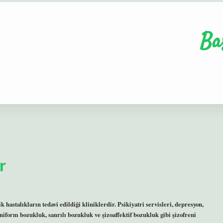
Ba
r
ik hastalıkların tedavi edildiği kliniklerdir. Psikiyatri servisleri, depresyon,
iform bozukluk, sanrılı bozukluk ve şizoaffektif bozukluk gibi şizofreni