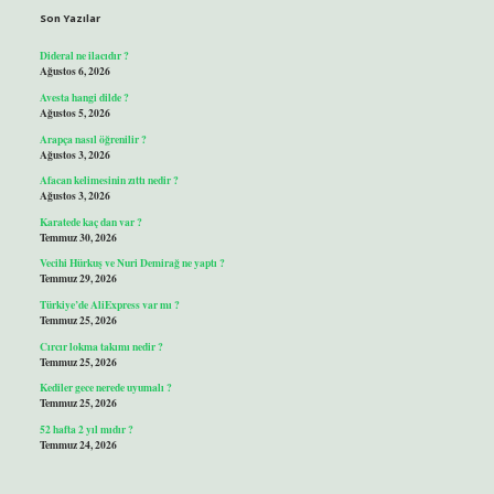
Son Yazılar
Dideral ne ilacıdır ?
Ağustos 6, 2026
Avesta hangi dilde ?
Ağustos 5, 2026
Arapça nasıl öğrenilir ?
Ağustos 3, 2026
Afacan kelimesinin zıttı nedir ?
Ağustos 3, 2026
Karatede kaç dan var ?
Temmuz 30, 2026
Vecihi Hürkuş ve Nuri Demirağ ne yaptı ?
Temmuz 29, 2026
Türkiye’de AliExpress var mı ?
Temmuz 25, 2026
Cırcır lokma takımı nedir ?
Temmuz 25, 2026
Kediler gece nerede uyumalı ?
Temmuz 25, 2026
52 hafta 2 yıl mıdır ?
Temmuz 24, 2026