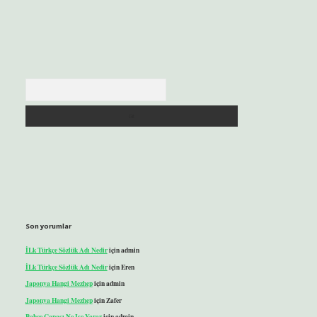
Arama
Son yorumlar
İLk Türkçe Sözlük Adı Nedir
için
admin
İLk Türkçe Sözlük Adı Nedir
için
Eren
Japonya Hangi Mezhep
için
admin
Japonya Hangi Mezhep
için
Zafer
Bahçe Çapası Ne Işe Yarar
için
admin