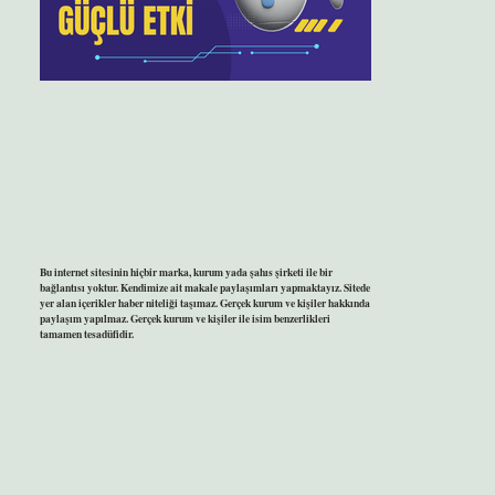
Bu internet sitesinin hiçbir marka, kurum yada şahıs şirketi ile bir
bağlantısı yoktur. Kendimize ait makale paylaşımları yapmaktayız. Sitede
yer alan içerikler haber niteliği taşımaz. Gerçek kurum ve kişiler hakkında
paylaşım yapılmaz. Gerçek kurum ve kişiler ile isim benzerlikleri
tamamen tesadüfidir.