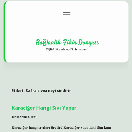
menüyü
Gizlilik Politikası
aç
Hakkımızda
Yasal Uyarı
Bağlantılı Fikir Dünyası
Dijital dünyada keyifli bir macera!
Etiket:
Safra sıvısı neyi sindirir
Karaciğer Hangi Sıvı Yapar
Tarih: Aralık 6, 2024
Karaciğer hangi sıvıları üretir? Karaciğer vücuttaki tüm kanı