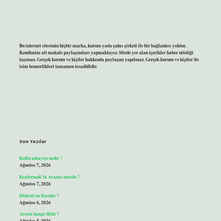
Bu internet sitesinin hiçbir marka, kurum yada şahıs şirketi ile bir bağlantısı yoktur.
Kendimize ait makale paylaşımları yapmaktayız. Sitede yer alan içerikler haber niteliği
taşımaz. Gerçek kurum ve kişiler hakkında paylaşım yapılmaz. Gerçek kurum ve kişiler ile
isim benzerlikleri tamamen tesadüfidir.
Son Yazılar
Kutlu anlayışı nedir ?
Ağustos 7, 2026
Kızılırmak’ta Avanos nerede ?
Ağustos 7, 2026
Dideral ne ilacıdır ?
Ağustos 6, 2026
Avesta hangi dilde ?
Ağustos 5, 2026