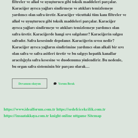
filtreler ve alkol ve uyuşturucu gibi toksik maddeleri parçalar.
Karaciğer ayrıca yağları sindirmeye ve atıkları temizlemeye
yardımcı olan safra üretir. Karaciğer vücuttaki tüm kanı filtreler ve
alkol ve uyuşturucu gibi toksik maddeleri parçalar. Karaciğer
ayrıca yağları sindirmeye ve atıkları temizlemeye yardımcı olan
safra üretir. Karaciğerde hangi sıvı salgılanır? Karaciğerin salgısı
safradır. Safra kesesinde depolanır. Karaciğerin sıvısı nedir?
Karaciğer ayrıca yağların sindirimine yardımcı olan alkali bir sıvı
olan safra ve safra asitleri üretir ve bu salgıyı hepatik kanallar
aracılığıyla safra kesesine ve duodenuma yönlendirir. Bu nedenle,
bu organ safra sisteminin bir parçası olarak…
Karaciğer
Devamını okuyun
Yorum Bırak
Hangi
Sıvı
Yapar
https://www.idealforum.com.tr
https://sedefcicekcilik.com.tr
https://insaatakkaya.com.tr
knight online
nttgame
Sitemap