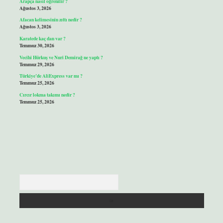
Arapça nasıl öğrenilir ?
Ağustos 3, 2026
Afacan kelimesinin zıttı nedir ?
Ağustos 3, 2026
Karatede kaç dan var ?
Temmuz 30, 2026
Vecihi Hürkuş ve Nuri Demirağ ne yaptı ?
Temmuz 29, 2026
Türkiye’de AliExpress var mı ?
Temmuz 25, 2026
Cırcır lokma takımı nedir ?
Temmuz 25, 2026
Arama