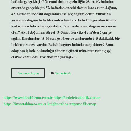
haftada gerçekleşir? Normal doğum, gebeliğin 38. ve 40. haftaları
arasında gerçekleşir. 37. haftadan önceki doğumlara erken doğum,
42. haftadan sonraki doğumlara ise geç doğum denir. Yukarıda
sıralanan doğum belirtilerinden bazıları, bebek doğmadan 4 hafta
kadar önce bile ortaya çıkabilir. 7 cm açılma var doğum ne zaman
olur? Aktif doğumun süresi: 3–5 saat. Serviks 4 cm’den 7 cm’ye
açılır. Kasılmalar 45–60 saniye sürer ve aralarında 3–5 dakikalık bir
bekleme süresi vardır. Bebek kaçıncı haftada aşağı döner? Anne
adayının içinde bulunduğu dönem üçüncü trimester (son üç ay)
olarak kabul edilir ve doğuma yaklaşık…
En
Devamını okuyun
Yorum Bırak
Iyi
Doğum
Kaçıncı
Haftada
Olur
https://www.idealforum.com.tr
https://sedefcicekcilik.com.tr
https://insaatakkaya.com.tr
knight online
nttgame
Sitemap