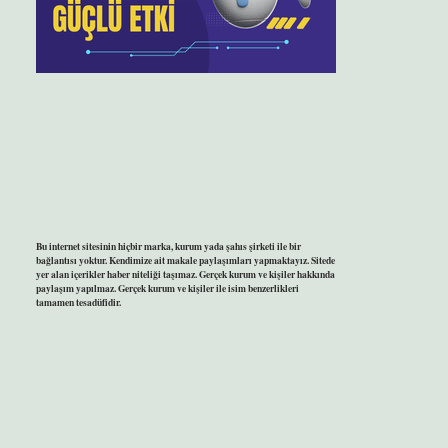
Bu internet sitesinin hiçbir marka, kurum yada şahıs şirketi ile bir
bağlantısı yoktur. Kendimize ait makale paylaşımları yapmaktayız. Sitede
yer alan içerikler haber niteliği taşımaz. Gerçek kurum ve kişiler hakkında
paylaşım yapılmaz. Gerçek kurum ve kişiler ile isim benzerlikleri
tamamen tesadüfidir.