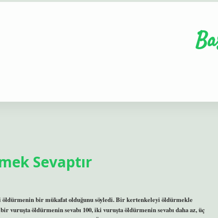
Ba
rmek Sevaptır
i öldürmenin bir mükafat olduğunu söyledi. Bir kertenkeleyi öldürmekle
 bir vuruşta öldürmenin sevabı 100, iki vuruşta öldürmenin sevabı daha az, üç