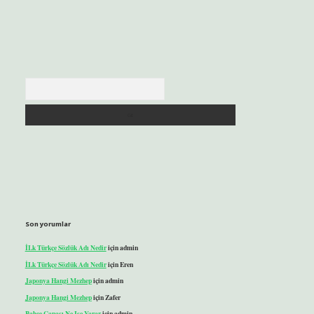
Arama
Son yorumlar
İLk Türkçe Sözlük Adı Nedir
için
admin
İLk Türkçe Sözlük Adı Nedir
için
Eren
Japonya Hangi Mezhep
için
admin
Japonya Hangi Mezhep
için
Zafer
Bahçe Çapası Ne Işe Yarar
için
admin