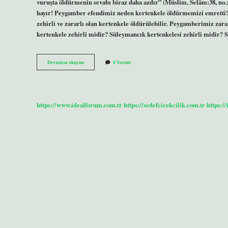
vuruşta öldürmenin sevabı biraz daha azdır” (Müslim, Selâm:38, no
hayır! Peygamber efendimiz neden kertenkele öldürmemizi emretti? E
zehirli ve zararlı olan kertenkele öldürülebilir. Peygamberimiz zar
kertenkele zehirli midir? Süleymancık kertenkelesi zehirli midir? 
Hangi
Devamını okuyun
8 Yorum
Kertenkeleyi
Öldürmek
Sevaptır
https://www.idealforum.com.tr
https://sedefcicekcilik.com.tr
https:/