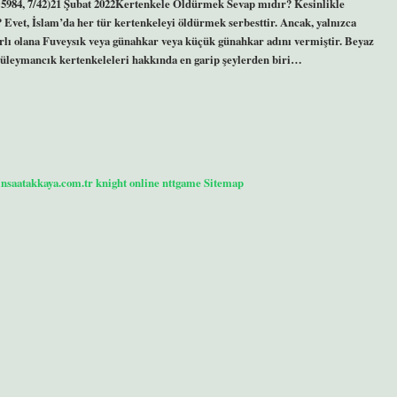
.:5984, 7/42)21 Şubat 2022Kertenkele Öldürmek Sevap mıdır? Kesinlikle
vet, İslam’da her tür kertenkeleyi öldürmek serbesttir. Ancak, yalnızca
arlı olana Fuveysık veya günahkar veya küçük günahkar adını vermiştir. Beyaz
Süleymancık kertenkeleleri hakkında en garip şeylerden biri…
/insaatakkaya.com.tr
knight online
nttgame
Sitemap