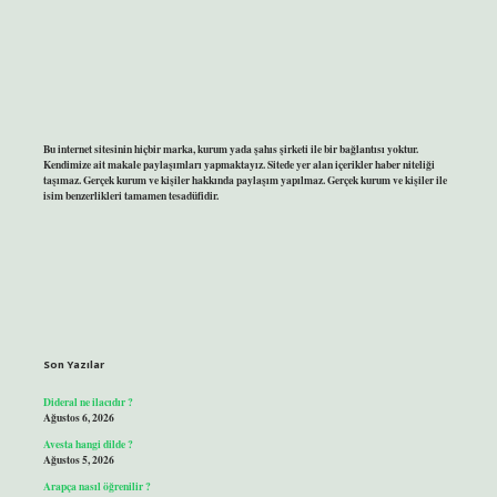
Bu internet sitesinin hiçbir marka, kurum yada şahıs şirketi ile bir bağlantısı yoktur.
Kendimize ait makale paylaşımları yapmaktayız. Sitede yer alan içerikler haber niteliği
taşımaz. Gerçek kurum ve kişiler hakkında paylaşım yapılmaz. Gerçek kurum ve kişiler ile
isim benzerlikleri tamamen tesadüfidir.
Son Yazılar
Dideral ne ilacıdır ?
Ağustos 6, 2026
Avesta hangi dilde ?
Ağustos 5, 2026
Arapça nasıl öğrenilir ?