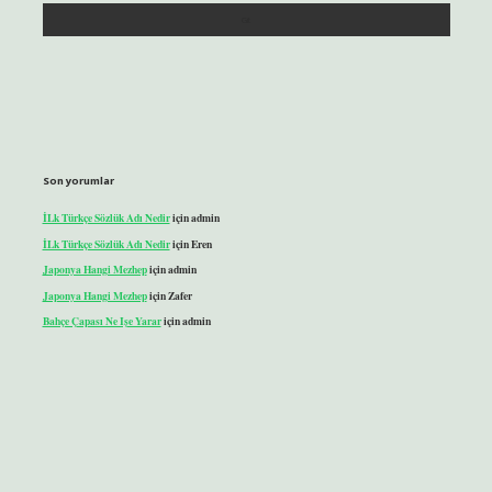
Son yorumlar
İLk Türkçe Sözlük Adı Nedir
için
admin
İLk Türkçe Sözlük Adı Nedir
için
Eren
Japonya Hangi Mezhep
için
admin
Japonya Hangi Mezhep
için
Zafer
Bahçe Çapası Ne Işe Yarar
için
admin