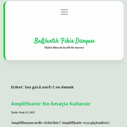
menüyü
Gizlilik Politikası
aç
Hakkımızda
Yasal Uyarı
Bağlantılı Fikir Dünyası
Dijital dünyada keyifli bir macera!
Etiket:
Ses gücü sınıfı C ne demek
Amplifikatör Ne Amaçla Kullanılır
Tarih: Ocak 13, 2025
Amplifikasyon nedir elektrikte? Amplifikatör veya güçlendirici