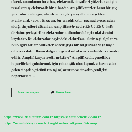
olarak tanımlanan bu cihaz, elektronik sinyalleri yükseltmek için
tasarlanmış elektronik bir cihazdır. Amplifikatörler bunu bir güç
jeneratöründen güç alarak ve bu çıkış sinyallerinin şeklini
ayarlayarak yapar. Kısacası, bir amplifikatör güç sağlayıcısından
aldığı sinyalleri düzenler. Amplifikatör nedir EEG? EEG, kafa
derisine yerleştirilen elektrotlar kullanılarak beyin aktivitesini
kaydeder. Bu elektrotlar beyindeki elektriksel aktiviteyi algılar ve
bu bilgiyi bir amplifikatör aracılığıyla bir bilgisayara veya kayıt
cihazına iletir. Beyin dalgaları grafiksel olarak kaydedilir ve analiz
edilir. Amplifikasyon nedir müzikte? Amplifikatör, genellikle
hoparlörleri çalıştırmak için çok düşük olan kaynak cihazınızdan
gelen sinyalin gücünü (voltajını) artıran ve sinyalin genliğini
hoparlörleri…
Amplifikatör
Devamını okuyun
Yorum Bırak
Ne
Amaçla
Kullanılır
https://www.idealforum.com.tr
https://sedefcicekcilik.com.tr
https://insaatakkaya.com.tr
knight online
nttgame
Sitemap