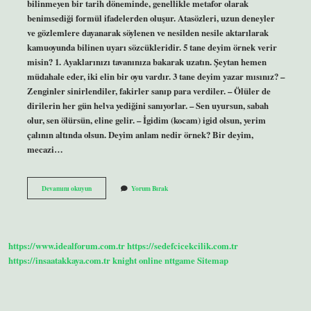
bilinmeyen bir tarih döneminde, genellikle metafor olarak
benimsediği formül ifadelerden oluşur. Atasözleri, uzun deneyler
ve gözlemlere dayanarak söylenen ve nesilden nesile aktarılarak
kamuoyunda bilinen uyarı sözcükleridir. 5 tane deyim örnek verir
misin? 1. Ayaklarınızı tavanınıza bakarak uzatın. Şeytan hemen
müdahale eder, iki elin bir oyu vardır. 3 tane deyim yazar mısınız? –
Zenginler sinirlendiler, fakirler sanıp para verdiler. – Ölüler de
dirilerin her gün helva yediğini sanıyorlar. – Sen uyursun, sabah
olur, sen ölürsün, eline gelir. – İgidim (kocam) igid olsun, yerim
çalının altında olsun. Deyim anlam nedir örnek? Bir deyim,
mecazi…
Deyim
Devamını okuyun
Yorum Bırak
Nedir
4
Sınıf
Kısa
https://www.idealforum.com.tr
https://sedefcicekcilik.com.tr
https://insaatakkaya.com.tr
knight online
nttgame
Sitemap