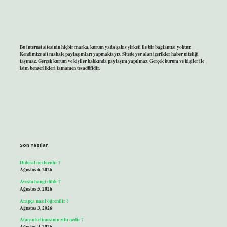
Bu internet sitesinin hiçbir marka, kurum yada şahıs şirketi ile bir bağlantısı yoktur.
Kendimize ait makale paylaşımları yapmaktayız. Sitede yer alan içerikler haber niteliği
taşımaz. Gerçek kurum ve kişiler hakkında paylaşım yapılmaz. Gerçek kurum ve kişiler ile
isim benzerlikleri tamamen tesadüfidir.
Son Yazılar
Dideral ne ilacıdır ?
Ağustos 6, 2026
Avesta hangi dilde ?
Ağustos 5, 2026
Arapça nasıl öğrenilir ?
Ağustos 3, 2026
Afacan kelimesinin zıttı nedir ?
Ağustos 3, 2026