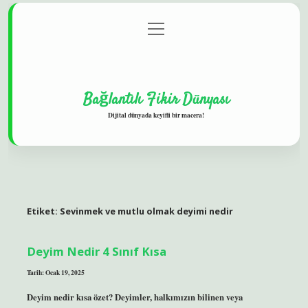
menüyü
Gizlilik Politikası
aç
Hakkımızda
Yasal Uyarı
Bağlantılı Fikir Dünyası
Dijital dünyada keyifli bir macera!
Etiket:
Sevinmek ve mutlu olmak deyimi nedir
Deyim Nedir 4 Sınıf Kısa
Tarih: Ocak 19, 2025
Deyim nedir kısa özet? Deyimler, halkımızın bilinen veya