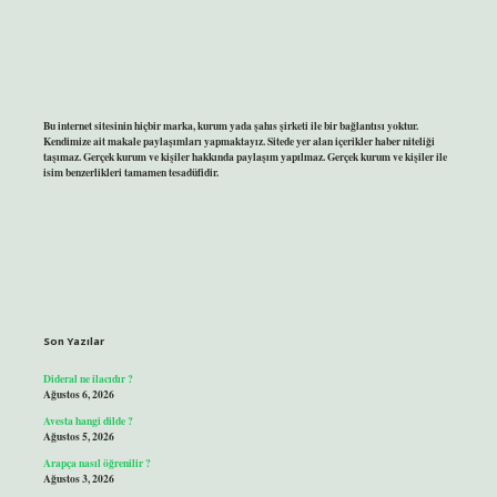
Bu internet sitesinin hiçbir marka, kurum yada şahıs şirketi ile bir bağlantısı yoktur.
Kendimize ait makale paylaşımları yapmaktayız. Sitede yer alan içerikler haber niteliği
taşımaz. Gerçek kurum ve kişiler hakkında paylaşım yapılmaz. Gerçek kurum ve kişiler ile
isim benzerlikleri tamamen tesadüfidir.
Son Yazılar
Dideral ne ilacıdır ?
Ağustos 6, 2026
Avesta hangi dilde ?
Ağustos 5, 2026
Arapça nasıl öğrenilir ?
Ağustos 3, 2026