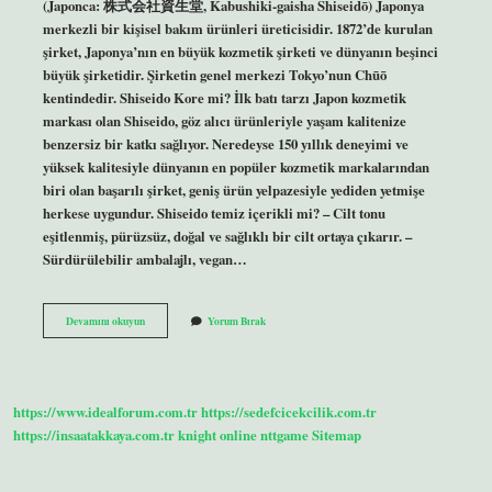
(Japonca: 株式会社資生堂, Kabushiki-gaisha Shiseidō) Japonya
merkezli bir kişisel bakım ürünleri üreticisidir. 1872’de kurulan
şirket, Japonya’nın en büyük kozmetik şirketi ve dünyanın beşinci
büyük şirketidir. Şirketin genel merkezi Tokyo’nun Chūō
kentindedir. Shiseido Kore mi? İlk batı tarzı Japon kozmetik
markası olan Shiseido, göz alıcı ürünleriyle yaşam kalitenize
benzersiz bir katkı sağlıyor. Neredeyse 150 yıllık deneyimi ve
yüksek kalitesiyle dünyanın en popüler kozmetik markalarından
biri olan başarılı şirket, geniş ürün yelpazesiyle yediden yetmişe
herkese uygundur. Shiseido temiz içerikli mi? – Cilt tonu
eşitlenmiş, pürüzsüz, doğal ve sağlıklı bir cilt ortaya çıkarır. –
Sürdürülebilir ambalajlı, vegan…
Shiseido
Devamını okuyun
Yorum Bırak
Kore
Markası
Mı
https://www.idealforum.com.tr
https://sedefcicekcilik.com.tr
https://insaatakkaya.com.tr
knight online
nttgame
Sitemap