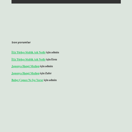
Son yorumlar
İLk Türkçe Sözlük Adı Nedir
için
admin
İLk Türkçe Sözlük Adı Nedir
için
Eren
Japonya Hangi Mezhep
için
admin
Japonya Hangi Mezhep
için
Zafer
Bahçe Çapası Ne Işe Yarar
için
admin