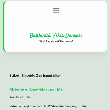
menüyü
Gizlilik Politikası
aç
Hakkımızda
Yasal Uyarı
Bağlantılı Fikir Dünyası
Dijital dünyada keyifli bir macera!
Etiket:
Shiseido Zen hangi ülkenin
Shiseido Kore Markası Mı
Tarih: Ekim 21, 2024
Shiseido hangi ülkenin ürünü? Shiseido Company, Limited