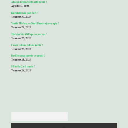
Afacan kelimesinin zıttı nedir ?
Ağustos 3, 2026
Karatede kaç dan var ?
Temmuz 30, 2026
Vecihi Hürkuş ve Nuri Demirağ ne yaptı ?
Temmuz 29, 2026
Türkiye’de AliExpress var mı ?
Temmuz 25, 2026
Cırcır lokma takımı nedir ?
Temmuz 25, 2026
Kediler gece nerede uyumalı ?
Temmuz 25, 2026
52 hafta 2 yıl mıdır ?
Temmuz 24, 2026
Arama