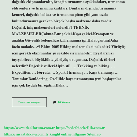
dağcılık ekipmanlarıdır, örneğin tırmanma ayakkabıları, tırmanma
eldivenleri ve tırmanma kaskları. Bunların dışında, tırmanma
kemeri, dağcılık baltası ve tırmanma piton gibi yanınızda
bulundurmanız gereken birçok başka malzeme daha vardır.
Dağcılık iniş malzemeleri nelerdir? TEKNİK
MALZEMELERÇakma.Buz çekici.Kaya çekici.Krampon ve
anahtarGüvenlik kolonu.Kask.Tırmanma ipi.Halat çantasıDaha
fazla makale…•9 Ekim 2005 Hiking malzemeleri nelerdir? Yürüyüş
için gerekli ekipmanlar şu şekilde sıralanabilir: Eşyalarınızı
taşıyabilecek büyüklükte yürüyüş sırt çantası. Dağcılık türleri
nelerdir? Dağcılık stilleriAlpin stil. … Trekking ve hiking. …
Expedition. … Ferrata. … Sportif tırmanış … Kaya tırmanışı …
Tanımlar.Bouldering: Özellikle kaya tırmanışına yeni başlayanlar
için çok faydalı bir eğitim.Daha…
Dağcılık
Devamını okuyun
10 Yorum
Malzemeleri
Nelerdir
https://www.idealforum.com.tr
https://sedefcicekcilik.com.tr
https://insaatakkaya.com.tr
knight online
nttgame
Sitemap