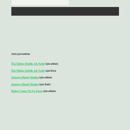
Son yorumlar
İLk Türkçe Sözlük Adı Nedir
için
admin
İLk Türkçe Sözlük Adı Nedir
için
Eren
Japonya Hangi Mezhep
için
admin
Japonya Hangi Mezhep
için
Zafer
Bahçe Çapası Ne Işe Yarar
için
admin