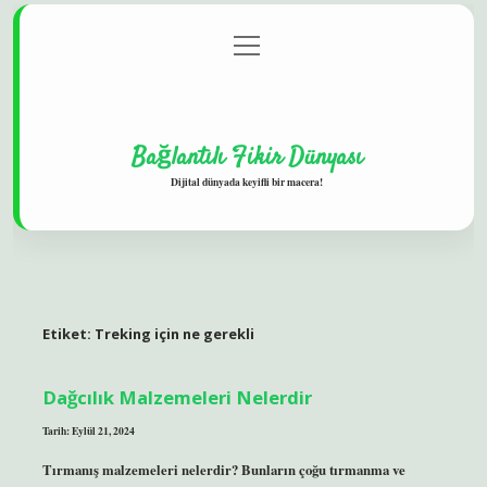
menüyü
Gizlilik Politikası
aç
Hakkımızda
Yasal Uyarı
Bağlantılı Fikir Dünyası
Dijital dünyada keyifli bir macera!
Etiket:
Treking için ne gerekli
Dağcılık Malzemeleri Nelerdir
Tarih: Eylül 21, 2024
Tırmanış malzemeleri nelerdir? Bunların çoğu tırmanma ve