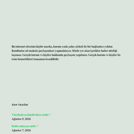
Bu internet sitesinin hiçbir marka, kurum yada şahıs şirketi ile bir bağlantısı yoktur.
Kendimize ait makale paylaşımları yapmaktayız. Sitede yer alan içerikler haber niteliği
taşımaz. Gerçek kurum ve kişiler hakkında paylaşım yapılmaz. Gerçek kurum ve kişiler ile
isim benzerlikleri tamamen tesadüfidir.
Son Yazılar
Vücuttaki en küçük hücre nedir ?
Ağustos 9, 2026
Kutlu anlayışı nedir ?
Ağustos 7, 2026