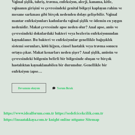
Vajinal şişlik, tahriş, travma, enfeksiyon, alerji, kanama, kitle,
vajinanın girişini ve çevresindeki genital bölgeyi kaplayan rahim ve
mesane sarkması gibi birçok nedenden dolayı gelişebilir. Vajinal
mantar enfeksiyonları kadınlarda vajinal şişlik ve ödemin en yaygın
nedenidir. Makat çevresinde apse neden olur? Anal apse, anüs ve
çevresindeki dokulardaki bakteri veya bezlerin enfeksiyonundan
kaynaklanır. Bu bakteri ve enfeksiyonlar genellikle bağışıklık
sistemi sorunları, kötü hijyen, cinsel hastalık veya travma sonucu
ortaya çıkar. Makat kenarları neden şişer? Anal şişlik, anüsün ve
çevresindeki bölgenin belirli bir bölgesinde oluşan ve birçok
hastalıktan kaynaklanabilen bir durumdur. Genellikle bir
enfeksiyon (apse…
Vajina
Devamını okuyun
Yorum Bırak
Ve
Makat
Arasında
Şişlik
Neden
https://www.idealforum.com.tr
https://sedefcicekcilik.com.tr
Olur
https://insaatakkaya.com.tr
knight online
nttgame
Sitemap