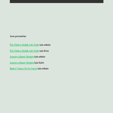
Son yorumlar
İLk Türkçe Sözlük Adı Nedir
için
admin
İLk Türkçe Sözlük Adı Nedir
için
Eren
Japonya Hangi Mezhep
için
admin
Japonya Hangi Mezhep
için
Zafer
Bahçe Çapası Ne Işe Yarar
için
admin