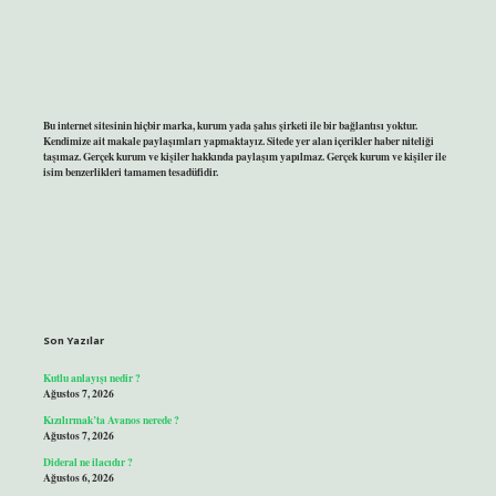
Bu internet sitesinin hiçbir marka, kurum yada şahıs şirketi ile bir bağlantısı yoktur.
Kendimize ait makale paylaşımları yapmaktayız. Sitede yer alan içerikler haber niteliği
taşımaz. Gerçek kurum ve kişiler hakkında paylaşım yapılmaz. Gerçek kurum ve kişiler ile
isim benzerlikleri tamamen tesadüfidir.
Son Yazılar
Kutlu anlayışı nedir ?
Ağustos 7, 2026
Kızılırmak’ta Avanos nerede ?
Ağustos 7, 2026
Dideral ne ilacıdır ?
Ağustos 6, 2026