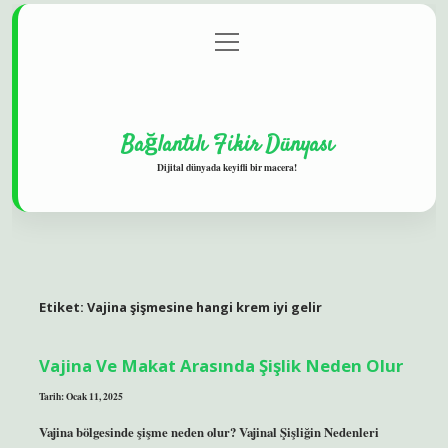
menüyü
Gizlilik Politikası
aç
Hakkımızda
Yasal Uyarı
Bağlantılı Fikir Dünyası
Dijital dünyada keyifli bir macera!
Etiket:
Vajina şişmesine hangi krem iyi gelir
Vajina Ve Makat Arasında Şişlik Neden Olur
Tarih: Ocak 11, 2025
Vajina bölgesinde şişme neden olur? Vajinal Şişliğin Nedenleri