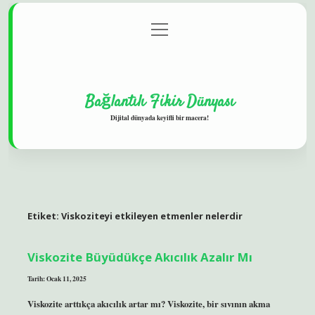
menüyü
Gizlilik Politikası
aç
Hakkımızda
Yasal Uyarı
Bağlantılı Fikir Dünyası
Dijital dünyada keyifli bir macera!
Etiket:
Viskoziteyi etkileyen etmenler nelerdir
Viskozite Büyüdükçe Akıcılık Azalır Mı
Tarih: Ocak 11, 2025
Viskozite arttıkça akıcılık artar mı? Viskozite, bir sıvının akma