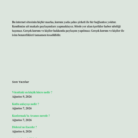
Bu internet sitesinin hiçbir marka, kurum yada şahıs şirketi ile bir bağlantısı yoktur.
Kendimize ait makale paylaşımları yapmaktayız. Sitede yer alan içerikler haber niteliği
taşımaz. Gerçek kurum ve kişiler hakkında paylaşım yapılmaz. Gerçek kurum ve kişiler ile
isim benzerlikleri tamamen tesadüfidir.
Son Yazılar
Vücuttaki en küçük hücre nedir ?
Ağustos 9, 2026
Kutlu anlayışı nedir ?
Ağustos 7, 2026
Kızılırmak’ta Avanos nerede ?
Ağustos 7, 2026
Dideral ne ilacıdır ?
Ağustos 6, 2026