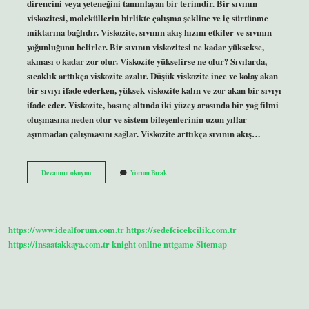
direncini veya yeteneğini tanımlayan bir terimdir. Bir sıvının
viskozitesi, moleküllerin birlikte çalışma şekline ve iç sürtünme
miktarına bağlıdır. Viskozite, sıvının akış hızını etkiler ve sıvının
yoğunluğunu belirler. Bir sıvının viskozitesi ne kadar yüksekse,
akması o kadar zor olur. Viskozite yükselirse ne olur? Sıvılarda,
sıcaklık arttıkça viskozite azalır. Düşük viskozite ince ve kolay akan
bir sıvıyı ifade ederken, yüksek viskozite kalın ve zor akan bir sıvıyı
ifade eder. Viskozite, basınç altında iki yüzey arasında bir yağ filmi
oluşmasına neden olur ve sistem bileşenlerinin uzun yıllar
aşınmadan çalışmasını sağlar. Viskozite arttıkça sıvının akış…
Viskozite
Devamını okuyun
Yorum Bırak
Büyüdükçe
Akıcılık
Azalır
Mı
https://www.idealforum.com.tr
https://sedefcicekcilik.com.tr
https://insaatakkaya.com.tr
knight online
nttgame
Sitemap