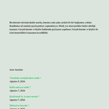
Bu internet sitesinin hiçbir marka, kurum yada şahıs şirketi ile bir bağlantısı yoktur.
Kendimize ait makale paylaşımları yapmaktayız. Sitede yer alan içerikler haber niteliği
taşımaz. Gerçek kurum ve kişiler hakkında paylaşım yapılmaz. Gerçek kurum ve kişiler ile
isim benzerlikleri tamamen tesadüfidir.
Son Yazılar
Vücuttaki en küçük hücre nedir ?
Ağustos 9, 2026
Kutlu anlayışı nedir ?
Ağustos 7, 2026
Kızılırmak’ta Avanos nerede ?
Ağustos 7, 2026
Dideral ne ilacıdır ?
Ağustos 6, 2026