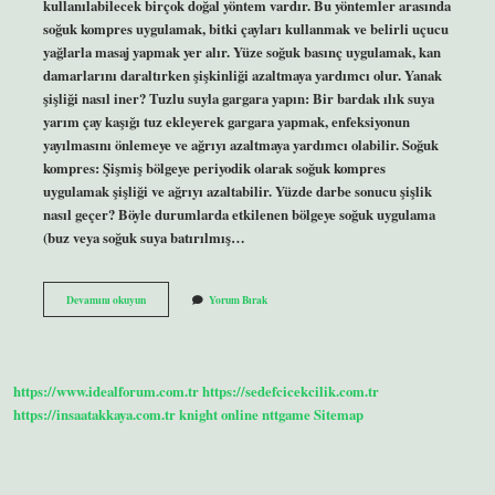
kullanılabilecek birçok doğal yöntem vardır. Bu yöntemler arasında
soğuk kompres uygulamak, bitki çayları kullanmak ve belirli uçucu
yağlarla masaj yapmak yer alır. Yüze soğuk basınç uygulamak, kan
damarlarını daraltırken şişkinliği azaltmaya yardımcı olur. Yanak
şişliği nasıl iner? Tuzlu suyla gargara yapın: Bir bardak ılık suya
yarım çay kaşığı tuz ekleyerek gargara yapmak, enfeksiyonun
yayılmasını önlemeye ve ağrıyı azaltmaya yardımcı olabilir. Soğuk
kompres: Şişmiş bölgeye periyodik olarak soğuk kompres
uygulamak şişliği ve ağrıyı azaltabilir. Yüzde darbe sonucu şişlik
nasıl geçer? Böyle durumlarda etkilenen bölgeye soğuk uygulama
(buz veya soğuk suya batırılmış…
Yüzde
Devamını okuyun
Yorum Bırak
Oluşan
Şişlik
Nasıl
Geçer
https://www.idealforum.com.tr
https://sedefcicekcilik.com.tr
https://insaatakkaya.com.tr
knight online
nttgame
Sitemap