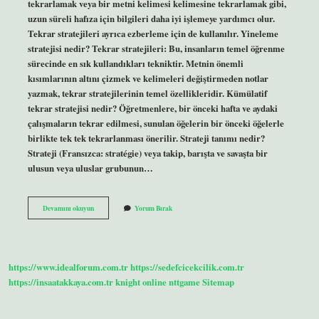
tekrarlamak veya bir metni kelimesi kelimesine tekrarlamak gibi,
uzun süreli hafıza için bilgileri daha iyi işlemeye yardımcı olur.
Tekrar stratejileri ayrıca ezberleme için de kullanılır. Yineleme
stratejisi nedir? Tekrar stratejileri: Bu, insanların temel öğrenme
sürecinde en sık kullandıkları tekniktir. Metnin önemli
kısımlarının altını çizmek ve kelimeleri değiştirmeden notlar
yazmak, tekrar stratejilerinin temel özellikleridir. Kümülatif
tekrar stratejisi nedir? Öğretmenlere, bir önceki hafta ve aydaki
çalışmaların tekrar edilmesi, sunulan öğelerin bir önceki öğelerle
birlikte tek tek tekrarlanması önerilir. Strateji tanımı nedir?
Strateji (Fransızca: stratégie) veya takip, barışta ve savaşta bir
ulusun veya uluslar grubunun…
Stratejik
Devamını okuyun
Yorum Bırak
Tekrar
Nedir
https://www.idealforum.com.tr
https://sedefcicekcilik.com.tr
https://insaatakkaya.com.tr
knight online
nttgame
Sitemap