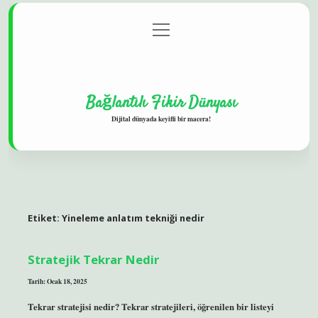
menüyü
Gizlilik Politikası
aç
Hakkımızda
Yasal Uyarı
Bağlantılı Fikir Dünyası
Dijital dünyada keyifli bir macera!
Etiket:
Yineleme anlatım tekniği nedir
Stratejik Tekrar Nedir
Tarih: Ocak 18, 2025
Tekrar stratejisi nedir? Tekrar stratejileri, öğrenilen bir listeyi