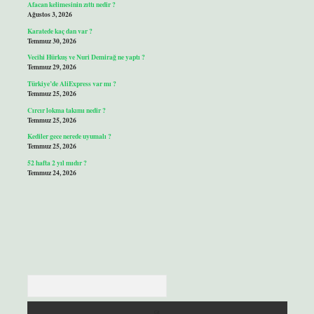
Afacan kelimesinin zıttı nedir ?
Ağustos 3, 2026
Karatede kaç dan var ?
Temmuz 30, 2026
Vecihi Hürkuş ve Nuri Demirağ ne yaptı ?
Temmuz 29, 2026
Türkiye’de AliExpress var mı ?
Temmuz 25, 2026
Cırcır lokma takımı nedir ?
Temmuz 25, 2026
Kediler gece nerede uyumalı ?
Temmuz 25, 2026
52 hafta 2 yıl mıdır ?
Temmuz 24, 2026
Arama