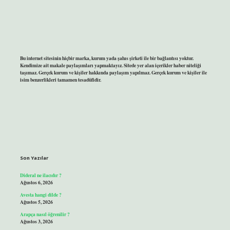
Bu internet sitesinin hiçbir marka, kurum yada şahıs şirketi ile bir bağlantısı yoktur.
Kendimize ait makale paylaşımları yapmaktayız. Sitede yer alan içerikler haber niteliği
taşımaz. Gerçek kurum ve kişiler hakkında paylaşım yapılmaz. Gerçek kurum ve kişiler ile
isim benzerlikleri tamamen tesadüfidir.
Son Yazılar
Dideral ne ilacıdır ?
Ağustos 6, 2026
Avesta hangi dilde ?
Ağustos 5, 2026
Arapça nasıl öğrenilir ?
Ağustos 3, 2026