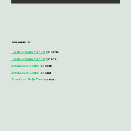
Son yorumlar
İLk Türkçe Sözlük Adı Nedir
için
admin
İLk Türkçe Sözlük Adı Nedir
için
Eren
Japonya Hangi Mezhep
için
admin
Japonya Hangi Mezhep
için
Zafer
Bahçe Çapası Ne Işe Yarar
için
admin