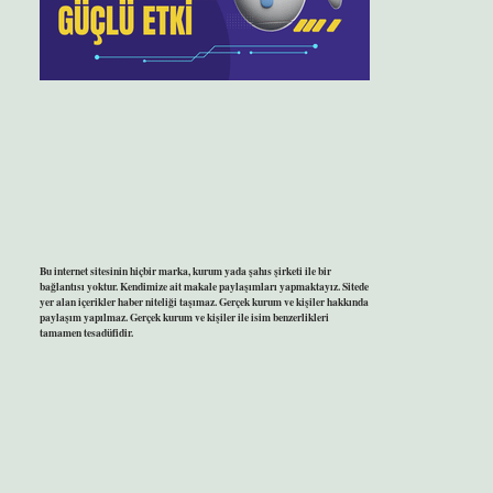
Bu internet sitesinin hiçbir marka, kurum yada şahıs şirketi ile bir
bağlantısı yoktur. Kendimize ait makale paylaşımları yapmaktayız. Sitede
yer alan içerikler haber niteliği taşımaz. Gerçek kurum ve kişiler hakkında
paylaşım yapılmaz. Gerçek kurum ve kişiler ile isim benzerlikleri
tamamen tesadüfidir.