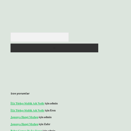
Arama
Son yorumlar
İLk Türkçe Sözlük Adı Nedir
için
admin
İLk Türkçe Sözlük Adı Nedir
için
Eren
Japonya Hangi Mezhep
için
admin
Japonya Hangi Mezhep
için
Zafer
Bahçe Çapası Ne Işe Yarar
için
admin