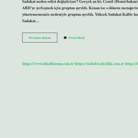
Sadakat neden solist değiştiriyor? Gerçek şu ki; Cemil (Demirbakan) 
ABD’ye yerleşmek için gruptan ayrıldı. Kenan ise o dönem menajerimi
yönetemememiz nedeniyle gruptan ayrıldı. Yüksek Sadakat Kafile hang
Sadakat…
Yüksek
Devamını okuyun
Yorum Bırak
Sadakat
Nereli
https://www.idealforum.com.tr
https://sedefcicekcilik.com.tr
https:/