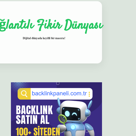
ğlantılı Fikir Dünyası
Dijital dünyada keyifli bir macera!
Sidebar
elexbet
betexper yeni giriş