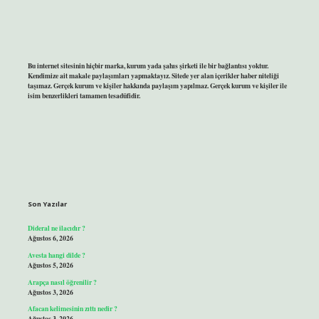
Bu internet sitesinin hiçbir marka, kurum yada şahıs şirketi ile bir bağlantısı yoktur.
Kendimize ait makale paylaşımları yapmaktayız. Sitede yer alan içerikler haber niteliği
taşımaz. Gerçek kurum ve kişiler hakkında paylaşım yapılmaz. Gerçek kurum ve kişiler ile
isim benzerlikleri tamamen tesadüfidir.
Son Yazılar
Dideral ne ilacıdır ?
Ağustos 6, 2026
Avesta hangi dilde ?
Ağustos 5, 2026
Arapça nasıl öğrenilir ?
Ağustos 3, 2026
Afacan kelimesinin zıttı nedir ?
Ağustos 3, 2026