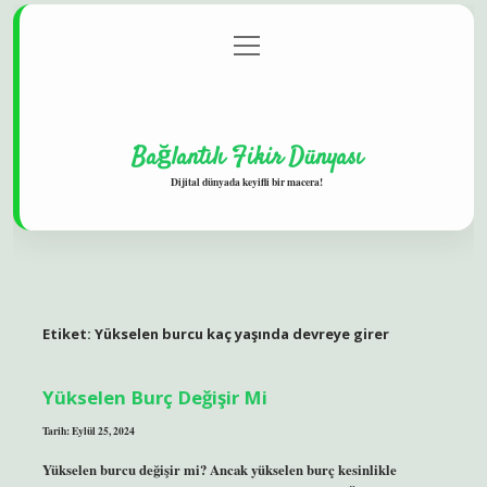
menüyü
Gizlilik Politikası
aç
Hakkımızda
Yasal Uyarı
Bağlantılı Fikir Dünyası
Dijital dünyada keyifli bir macera!
Etiket:
Yükselen burcu kaç yaşında devreye girer
Yükselen Burç Değişir Mi
Tarih: Eylül 25, 2024
Yükselen burcu değişir mi? Ancak yükselen burç kesinlikle