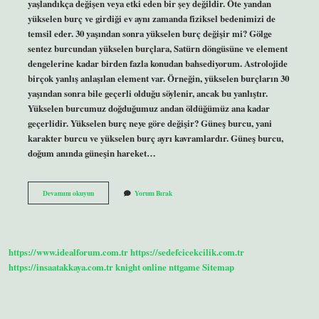
yaşlandıkça değişen veya etki eden bir şey değildir. Öte yandan
yükselen burç ve girdiği ev aynı zamanda fiziksel bedenimizi de
temsil eder. 30 yaşından sonra yükselen burç değişir mi? Gölge
sentez burcundan yükselen burçlara, Satürn döngüsüne ve element
dengelerine kadar birden fazla konudan bahsediyorum. Astrolojide
birçok yanlış anlaşılan element var. Örneğin, yükselen burçların 30
yaşından sonra bile geçerli olduğu söylenir, ancak bu yanlıştır.
Yükselen burcumuz doğduğumuz andan öldüğümüz ana kadar
geçerlidir. Yükselen burç neye göre değişir? Güneş burcu, yani
karakter burcu ve yükselen burç ayrı kavramlardır. Güneş burcu,
doğum anında güneşin hareket…
Yükselen
Devamını okuyun
Yorum Bırak
Burç
Değişir
Mi
https://www.idealforum.com.tr
https://sedefcicekcilik.com.tr
https://insaatakkaya.com.tr
knight online
nttgame
Sitemap