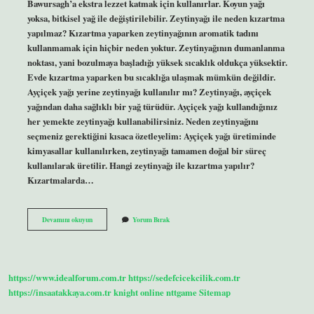
Bawursagh’a ekstra lezzet katmak için kullanırlar. Koyun yağı
yoksa, bitkisel yağ ile değiştirilebilir. Zeytinyağı ile neden kızartma
yapılmaz? Kızartma yaparken zeytinyağının aromatik tadını
kullanmamak için hiçbir neden yoktur. Zeytinyağının dumanlanma
noktası, yani bozulmaya başladığı yüksek sıcaklık oldukça yüksektir.
Evde kızartma yaparken bu sıcaklığa ulaşmak mümkün değildir.
Ayçiçek yağı yerine zeytinyağı kullanılır mı? Zeytinyağı, ayçiçek
yağından daha sağlıklı bir yağ türüdür. Ayçiçek yağı kullandığınız
her yemekte zeytinyağı kullanabilirsiniz. Neden zeytinyağını
seçmeniz gerektiğini kısaca özetleyelim: Ayçiçek yağı üretiminde
kimyasallar kullanılırken, zeytinyağı tamamen doğal bir süreç
kullanılarak üretilir. Hangi zeytinyağı ile kızartma yapılır?
Kızartmalarda…
Pişi
Devamını okuyun
Yorum Bırak
Zeytinyağı
Ile
Kızartılır
Mı
https://www.idealforum.com.tr
https://sedefcicekcilik.com.tr
https://insaatakkaya.com.tr
knight online
nttgame
Sitemap