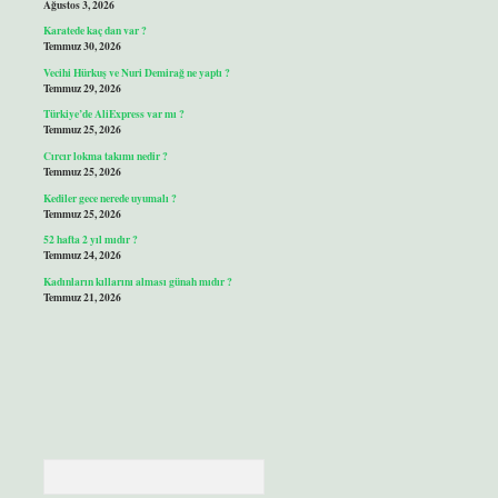
Ağustos 3, 2026
Karatede kaç dan var ?
Temmuz 30, 2026
Vecihi Hürkuş ve Nuri Demirağ ne yaptı ?
Temmuz 29, 2026
Türkiye’de AliExpress var mı ?
Temmuz 25, 2026
Cırcır lokma takımı nedir ?
Temmuz 25, 2026
Kediler gece nerede uyumalı ?
Temmuz 25, 2026
52 hafta 2 yıl mıdır ?
Temmuz 24, 2026
Kadınların kıllarını alması günah mıdır ?
Temmuz 21, 2026
Arama