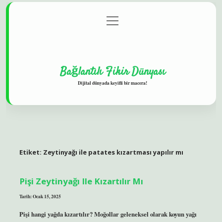
menüyü
Gizlilik Politikası
aç
Hakkımızda
Yasal Uyarı
Bağlantılı Fikir Dünyası
Dijital dünyada keyifli bir macera!
Etiket:
Zeytinyağı ile patates kızartması yapılır mı
Pişi Zeytinyağı Ile Kızartılır Mı
Tarih: Ocak 15, 2025
Pişi hangi yağda kızartılır? Moğollar geleneksel olarak koyun yağı