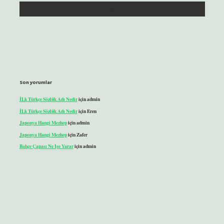
Son yorumlar
İLk Türkçe Sözlük Adı Nedir
için
admin
İLk Türkçe Sözlük Adı Nedir
için
Eren
Japonya Hangi Mezhep
için
admin
Japonya Hangi Mezhep
için
Zafer
Bahçe Çapası Ne Işe Yarar
için
admin