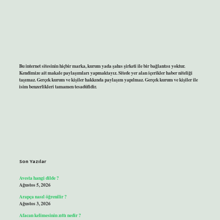
Bu internet sitesinin hiçbir marka, kurum yada şahıs şirketi ile bir bağlantısı yoktur.
Kendimize ait makale paylaşımları yapmaktayız. Sitede yer alan içerikler haber niteliği
taşımaz. Gerçek kurum ve kişiler hakkında paylaşım yapılmaz. Gerçek kurum ve kişiler ile
isim benzerlikleri tamamen tesadüfidir.
Son Yazılar
Avesta hangi dilde ?
Ağustos 5, 2026
Arapça nasıl öğrenilir ?
Ağustos 3, 2026
Afacan kelimesinin zıttı nedir ?