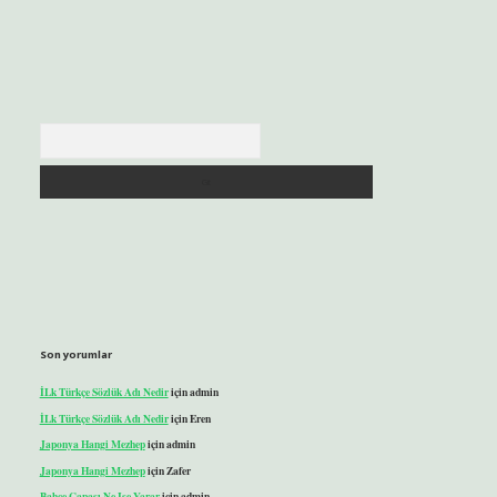
Arama
Son yorumlar
İLk Türkçe Sözlük Adı Nedir
için
admin
İLk Türkçe Sözlük Adı Nedir
için
Eren
Japonya Hangi Mezhep
için
admin
Japonya Hangi Mezhep
için
Zafer
Bahçe Çapası Ne Işe Yarar
için
admin