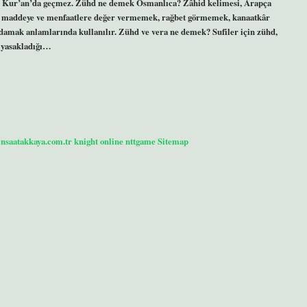
si Kur’an’da geçmez. Zühd ne demek Osmanlıca? Zâhid kelimesi, Arapça
ya, maddeye ve menfaatlere değer vermemek, rağbet görmemek, kanaatkâr
damak anlamlarında kullanılır. Zühd ve vera ne demek? Sufiler için zühd,
n yasakladığı…
/insaatakkaya.com.tr
knight online
nttgame
Sitemap