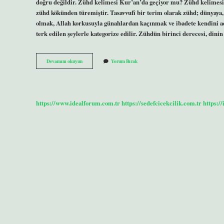
doğru değildir. Zühd kelimesi Kur’an’da geçiyor mu? Zühd kelime
zühd kökünden türemiştir. Tasavvufî bir terim olarak zühd; dünya
olmak, Allah korkusuyla günahlardan kaçınmak ve ibadete kendini a
terk edilen şeylerle kategorize edilir. Zühdün birinci derecesi, dini
Zühd
Devamını okuyun
Yorum Bırak
Ne
Demek
Arapça
https://www.idealforum.com.tr
https://sedefcicekcilik.com.tr
https:/