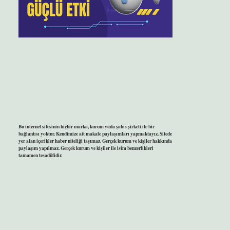
Bu internet sitesinin hiçbir marka, kurum yada şahıs şirketi ile bir
bağlantısı yoktur. Kendimize ait makale paylaşımları yapmaktayız. Sitede
yer alan içerikler haber niteliği taşımaz. Gerçek kurum ve kişiler hakkında
paylaşım yapılmaz. Gerçek kurum ve kişiler ile isim benzerlikleri
tamamen tesadüfidir.