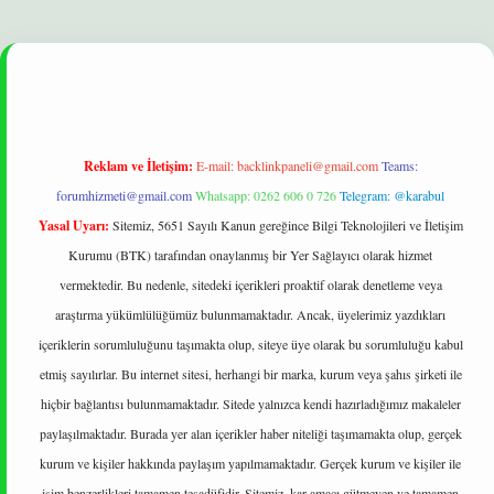
elexbet
betexper yeni giriş
ilbet
Reklam ve İletişim:
E-mail:
backlinkpaneli@gmail.com
Teams:
forumhizmeti@gmail.com
Whatsapp: 0262 606 0 726
Telegram: @karabul
Yasal Uyarı:
Sitemiz, 5651 Sayılı Kanun gereğince Bilgi Teknolojileri ve İletişim
Kurumu (BTK) tarafından onaylanmış bir Yer Sağlayıcı olarak hizmet
vermektedir. Bu nedenle, sitedeki içerikleri proaktif olarak denetleme veya
araştırma yükümlülüğümüz bulunmamaktadır. Ancak, üyelerimiz yazdıkları
içeriklerin sorumluluğunu taşımakta olup, siteye üye olarak bu sorumluluğu kabul
etmiş sayılırlar. Bu internet sitesi, herhangi bir marka, kurum veya şahıs şirketi ile
hiçbir bağlantısı bulunmamaktadır. Sitede yalnızca kendi hazırladığımız makaleler
paylaşılmaktadır. Burada yer alan içerikler haber niteliği taşımamakta olup, gerçek
kurum ve kişiler hakkında paylaşım yapılmamaktadır. Gerçek kurum ve kişiler ile
isim benzerlikleri tamamen tesadüfidir. Sitemiz, kar amacı gütmeyen ve tamamen