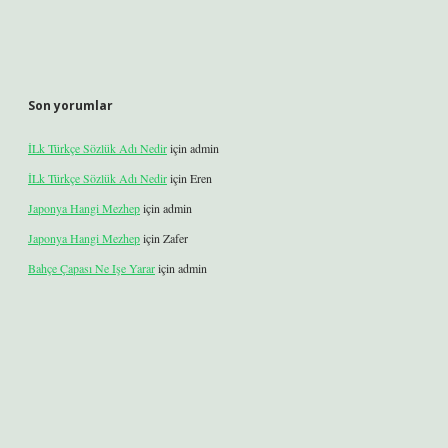
Son yorumlar
İLk Türkçe Sözlük Adı Nedir
için
admin
İLk Türkçe Sözlük Adı Nedir
için
Eren
Japonya Hangi Mezhep
için
admin
Japonya Hangi Mezhep
için
Zafer
Bahçe Çapası Ne Işe Yarar
için
admin