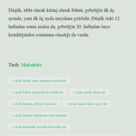
Düşük, tıbbi olarak kürtaj olarak bilinir, gebeliğin ilk üç
ayında, yani ilk üç ayda meydana gelebilir. Düşük riski 12.
haftadan sonra azalsa da, gebeliğin 20. haftadan önce
kendiliğinden sonlanma olasılığı da vardır.
Makaleler
Tarih:
1 aylık bebek anne karnında nerededir
1 aylık bebek karnında hissedilir mi
1 aylık çocuk düşer mi
1 aylık hamile göbeği nasıl olur
1 aylık hamile karın şişer mi
1 aylık hamile olduğumu nasıl anlarım
1 aylık hamilelik karında hissedilir mi