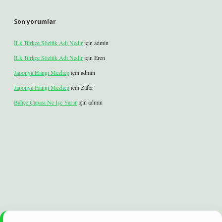
Son yorumlar
İLk Türkçe Sözlük Adı Nedir
için
admin
İLk Türkçe Sözlük Adı Nedir
için
Eren
Japonya Hangi Mezhep
için
admin
Japonya Hangi Mezhep
için
Zafer
Bahçe Çapası Ne Işe Yarar
için
admin
xbet
betexper yeni giriş
ilbet