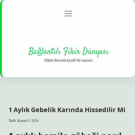
menüyü
Gizlilik Politikası
aç
Hakkımızda
Yasal Uyarı
Bağlantılı Fikir Dünyası
Dijital dünyada keyifli bir macera!
1 Aylık Gebelik Karında Hissedilir Mi
Tarih: Kasım 5, 2024