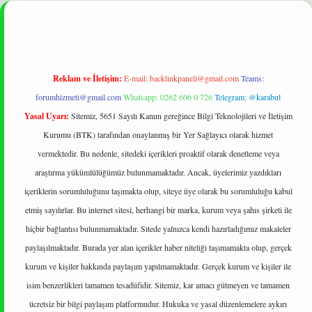
elexbet
betexper yeni giriş
ilbet
Reklam ve İletişim:
E-mail:
backlinkpaneli@gmail.com
Teams:
forumhizmeti@gmail.com
Whatsapp: 0262 606 0 726
Telegram: @karabul
Yasal Uyarı:
Sitemiz, 5651 Sayılı Kanun gereğince Bilgi Teknolojileri ve İletişim
Kurumu (BTK) tarafından onaylanmış bir Yer Sağlayıcı olarak hizmet
vermektedir. Bu nedenle, sitedeki içerikleri proaktif olarak denetleme veya
araştırma yükümlülüğümüz bulunmamaktadır. Ancak, üyelerimiz yazdıkları
içeriklerin sorumluluğunu taşımakta olup, siteye üye olarak bu sorumluluğu kabul
etmiş sayılırlar. Bu internet sitesi, herhangi bir marka, kurum veya şahıs şirketi ile
hiçbir bağlantısı bulunmamaktadır. Sitede yalnızca kendi hazırladığımız makaleler
paylaşılmaktadır. Burada yer alan içerikler haber niteliği taşımamakta olup, gerçek
kurum ve kişiler hakkında paylaşım yapılmamaktadır. Gerçek kurum ve kişiler ile
isim benzerlikleri tamamen tesadüfidir. Sitemiz, kar amacı gütmeyen ve tamamen
ücretsiz bir bilgi paylaşım platformudur. Hukuka ve yasal düzenlemelere aykırı