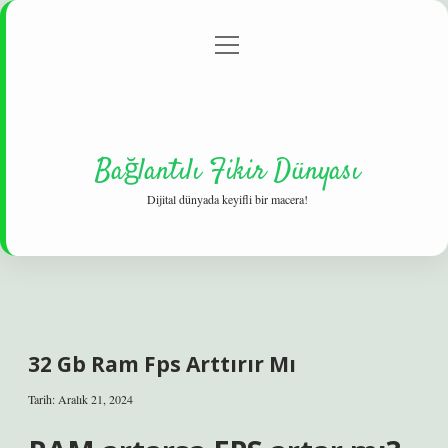
menüyü
Gizlilik Politikası
aç
Hakkımızda
Yasal Uyarı
Bağlantılı Fikir Dünyası
Dijital dünyada keyifli bir macera!
32 Gb Ram Fps Arttırır Mı
Tarih: Aralık 21, 2024