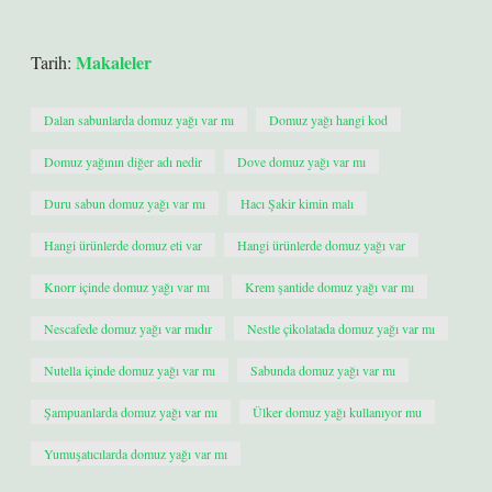
Makaleler
Tarih:
Dalan sabunlarda domuz yağı var mı
Domuz yağı hangi kod
Domuz yağının diğer adı nedir
Dove domuz yağı var mı
Duru sabun domuz yağı var mı
Hacı Şakir kimin malı
Hangi ürünlerde domuz eti var
Hangi ürünlerde domuz yağı var
Knorr içinde domuz yağı var mı
Krem şantide domuz yağı var mı
Nescafede domuz yağı var mıdır
Nestle çikolatada domuz yağı var mı
Nutella içinde domuz yağı var mı
Sabunda domuz yağı var mı
Şampuanlarda domuz yağı var mı
Ülker domuz yağı kullanıyor mu
Yumuşatıcılarda domuz yağı var mı