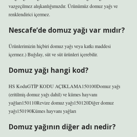
vazgeçilmez alışkanlığımızdır. Ürünümüz domuz yağı ve
renklendirici içermez.
Nescafe’de domuz yağı var mıdır?
Ürünlerimizin hiçbiri domuz yağı veya katkı maddesi
içermez.) Buğday, süt ve süt ürünleri içerebilir.
Domuz yağı hangi kod?
HS KoduGTİP KODU AÇIKLAMA150100Domuz yağı
(eritilmiş domuz yağı dahil) ve kümes hayvanı
yağları150110Revize domuz yağı150120Diğer domuz
yağı150190Kümes hayvanı yağları
Domuz yağının diğer adı nedir?