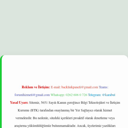
t
Reklam ve İletişim:
E-mail:
backlinkpaneli@gmail.com
Teams:
forumhizmeti@gmail.com
Whatsapp: 0262 606 0 726
Telegram: @karabul
Yasal Uyarı:
Sitemiz, 5651 Sayılı Kanun gereğince Bilgi Teknolojileri ve İletişim
Kurumu (BTK) tarafından onaylanmış bir Yer Sağlayıcı olarak hizmet
vermektedir. Bu nedenle, sitedeki içerikleri proaktif olarak denetleme veya
araştırma yükümlülüğümüz bulunmamaktadır. Ancak, üyelerimiz yazdıkları