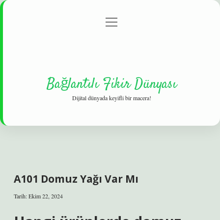
menüyü
Gizlilik Politikası
aç
Hakkımızda
Yasal Uyarı
Bağlantılı Fikir Dünyası
Dijital dünyada keyifli bir macera!
A101 Domuz Yağı Var Mı
Tarih: Ekim 22, 2024