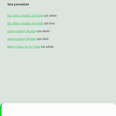
Son yorumlar
İLk Türkçe Sözlük Adı Nedir
için
admin
İLk Türkçe Sözlük Adı Nedir
için
Eren
Japonya Hangi Mezhep
için
admin
Japonya Hangi Mezhep
için
Zafer
Bahçe Çapası Ne Işe Yarar
için
admin
 yeni giriş
ilbet