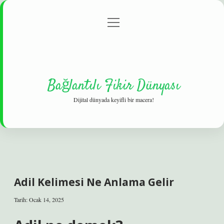
menüyü
Gizlilik Politikası
aç
Hakkımızda
Yasal Uyarı
Bağlantılı Fikir Dünyası
Dijital dünyada keyifli bir macera!
Adil Kelimesi Ne Anlama Gelir
Tarih: Ocak 14, 2025