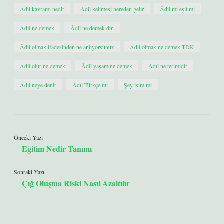
Adil kavramı nedir
Adil kelimesi nereden gelir
Âdil mi eşit mi
Adil ne demek
Âdil ne demek din
Âdil olmak ifadesinden ne anlıyorsunuz
Adil olmak ne demek TDK
Adil olur ne demek
Âdil yaşam ne demek
Adıl ne terimidir
Adıl neye denir
Adıl Türkçe mi
Şey isim mi
Önceki Yazı
Eğitim Nedir Tanımı
Sonraki Yazı
Çığ Oluşma Riski Nasıl Azaltılır