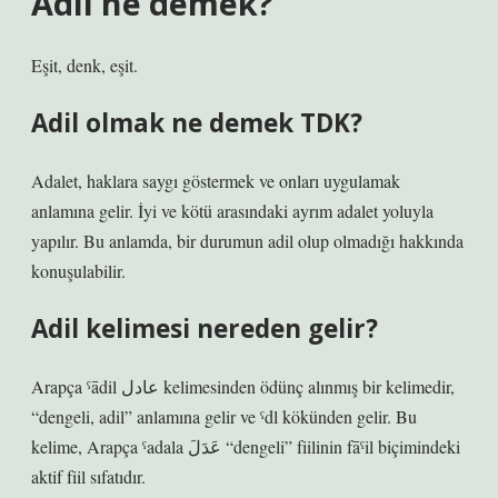
Adil ne demek?
Eşit, denk, eşit.
Adil olmak ne demek TDK?
Adalet, haklara saygı göstermek ve onları uygulamak
anlamına gelir. İyi ve kötü arasındaki ayrım adalet yoluyla
yapılır. Bu anlamda, bir durumun adil olup olmadığı hakkında
konuşulabilir.
Adil kelimesi nereden gelir?
Arapça ˁādil عادل kelimesinden ödünç alınmış bir kelimedir,
“dengeli, adil” anlamına gelir ve ˁdl kökünden gelir. Bu
kelime, Arapça ˁadala عَدَلَ “dengeli” fiilinin fāˁil biçimindeki
aktif fiil sıfatıdır.