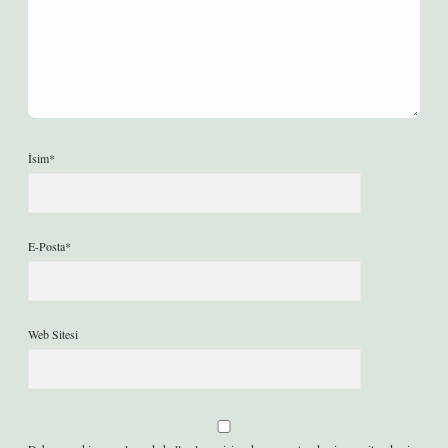
İsim*
E-Posta*
Web Sitesi