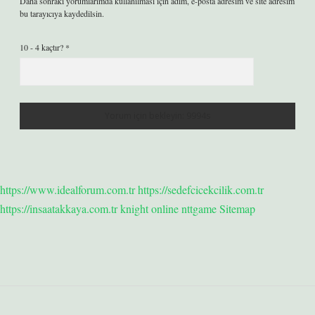
Daha sonraki yorumlarımda kullanılması için adım, e-posta adresim ve site adresim
bu tarayıcıya kaydedilsin.
10 - 4 kaçtır?
*
https://www.idealforum.com.tr
https://sedefcicekcilik.com.tr
https://insaatakkaya.com.tr
knight online
nttgame
Sitemap