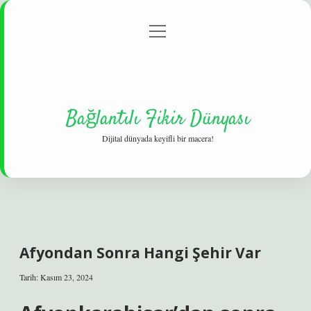
menüyü
Gizlilik Politikası
aç
Hakkımızda
Yasal Uyarı
Bağlantılı Fikir Dünyası
Dijital dünyada keyifli bir macera!
Afyondan Sonra Hangi Şehir Var
Tarih: Kasım 23, 2024