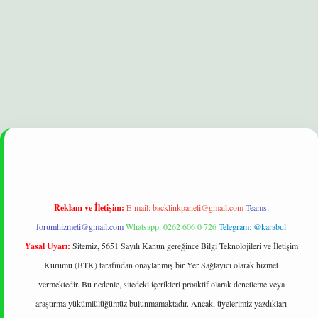
elexbet
betexper yeni giriş
ilbet
Reklam ve İletişim:
E-mail:
backlinkpaneli@gmail.com
Teams:
forumhizmeti@gmail.com
Whatsapp: 0262 606 0 726
Telegram: @karabul
Yasal Uyarı:
Sitemiz, 5651 Sayılı Kanun gereğince Bilgi Teknolojileri ve İletişim
Kurumu (BTK) tarafından onaylanmış bir Yer Sağlayıcı olarak hizmet
vermektedir. Bu nedenle, sitedeki içerikleri proaktif olarak denetleme veya
araştırma yükümlülüğümüz bulunmamaktadır. Ancak, üyelerimiz yazdıkları