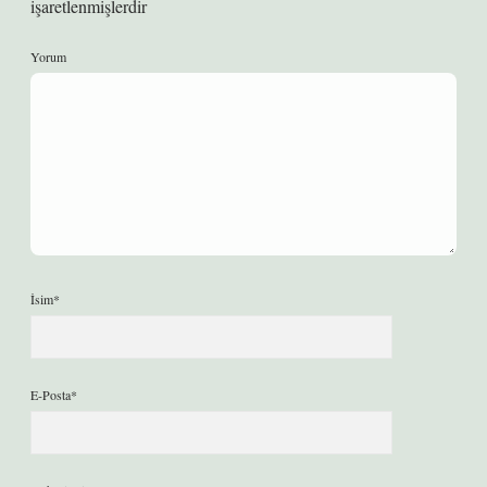
işaretlenmişlerdir
Yorum
İsim*
E-Posta*