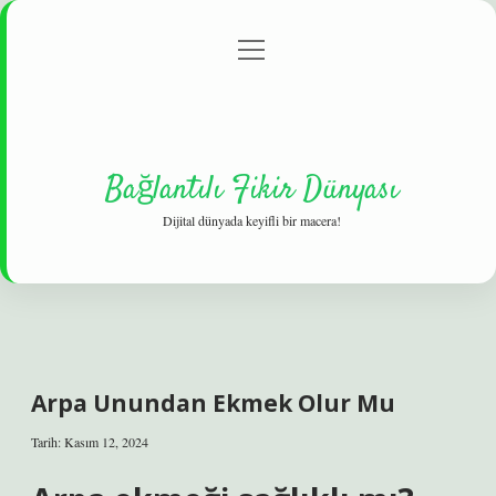
menüyü
Gizlilik Politikası
aç
Hakkımızda
Yasal Uyarı
Bağlantılı Fikir Dünyası
Dijital dünyada keyifli bir macera!
Arpa Unundan Ekmek Olur Mu
Tarih: Kasım 12, 2024