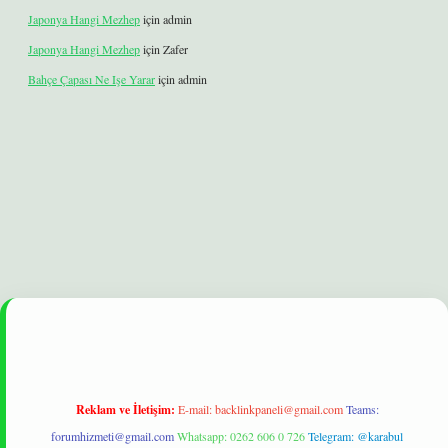
Japonya Hangi Mezhep
için
admin
Japonya Hangi Mezhep
için
Zafer
Bahçe Çapası Ne Işe Yarar
için
admin
lexbet
betexper yeni giriş
ilbet
Reklam ve İletişim:
E-mail:
backlinkpaneli@gmail.com
Teams:
forumhizmeti@gmail.com
Whatsapp: 0262 606 0 726
Telegram: @karabul